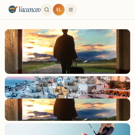
Vacanceo
EL