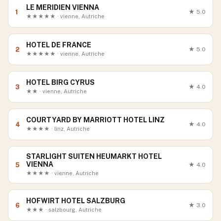
LE MERIDIEN VIENNA
1
★
5.0
★★★★★ · vienne, Autriche
HOTEL DE FRANCE
2
★
5.0
★★★★★ · vienne, Autriche
HOTEL BIRG CYRUS
3
★
4.0
★★ · vienne, Autriche
COURTYARD BY MARRIOTT HOTEL LINZ
4
★
4.0
★★★★ · linz, Autriche
STARLIGHT SUITEN HEUMARKT HOTEL
VIENNA
5
★
4.0
★★★★ · vienne, Autriche
HOFWIRT HOTEL SALZBURG
6
★
3.0
★★★ · salzbourg, Autriche