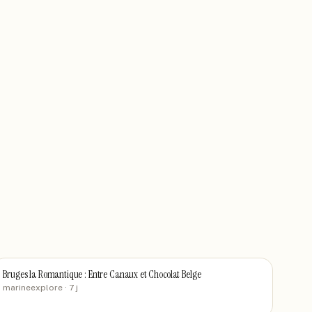
Bruges la Romantique : Entre Canaux et Chocolat Belge
marineexplore
· 7 j