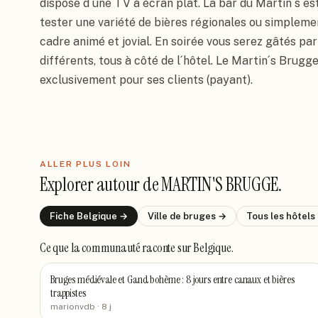
dispose d´une TV à écran plat. La bar du Martin´s est 
tester une variété de bières régionales ou simplemen
cadre animé et jovial. En soirée vous serez gâtés pa
différents, tous à côté de l´hôtel. Le Martin´s Brugge
exclusivement pour ses clients (payant).
ALLER PLUS LOIN
Explorer autour de
MARTIN'S BRUGGE
.
Fiche
Belgique
→
Ville de
bruges
→
Tous les hôtels
Ce que la communauté raconte
sur Belgique
.
Bruges médiévale et Gand bohème : 8 jours entre canaux et bières
trappistes
marionvdb
· 8 j