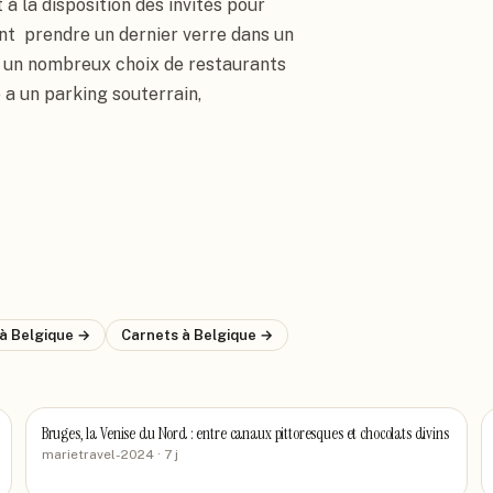
à la disposition des invités pour 
t  prendre un dernier verre dans un 
r un nombreux choix de restaurants 
 a un parking souterrain, 
à Belgique
→
Carnets
à Belgique
→
Bruges, la Venise du Nord : entre canaux pittoresques et chocolats divins
marietravel-2024
· 7 j