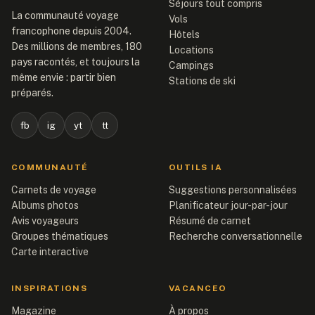
Séjours tout compris
La communauté voyage
Vols
francophone depuis 2004.
Hôtels
Des millions de membres, 180
Locations
pays racontés, et toujours la
Campings
même envie : partir bien
Stations de ski
préparés.
fb
ig
yt
tt
COMMUNAUTÉ
OUTILS IA
Carnets de voyage
Suggestions personnalisées
Albums photos
Planificateur jour-par-jour
Avis voyageurs
Résumé de carnet
Groupes thématiques
Recherche conversationnelle
Carte interactive
INSPIRATIONS
VACANCEO
Magazine
À propos