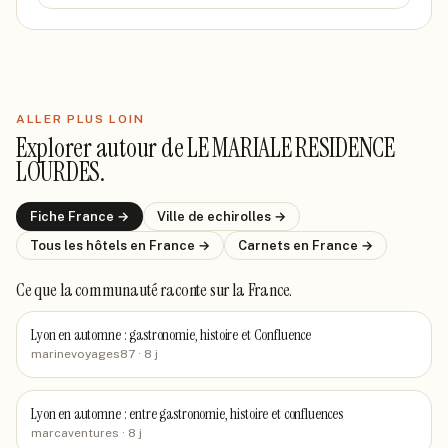
ALLER PLUS LOIN
Explorer autour de
LE MARIALE RESIDENCE
LOURDES
.
Fiche
France
→
Ville de
echirolles
→
Tous les hôtels
en France
→
Carnets
en France
→
Ce que la communauté raconte
sur la France
.
Lyon en automne : gastronomie, histoire et Confluence
marinevoyages87
· 8 j
Lyon en automne : entre gastronomie, histoire et confluences
marcaventures
· 8 j