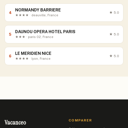
NORMANDY BARRIERE
4
★
5.0
★★★★ · deauville, France
DAUNOU OPERA HOTEL PARIS
5
★
5.0
★★★ · paris 02, France
LE MERIDIEN NICE
6
★
5.0
★★★★ · lyon, France
Vacanceo
COMPARER