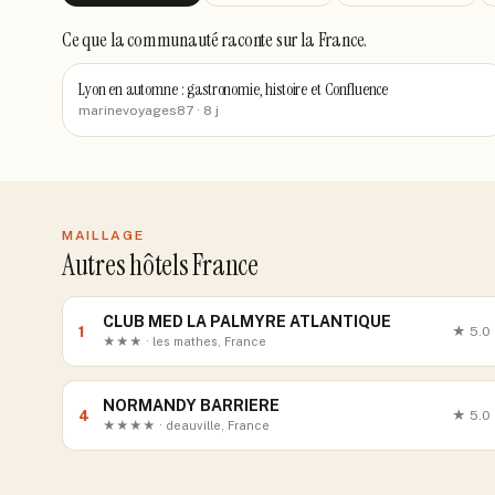
Ce que la communauté raconte
sur la France
.
Lyon en automne : gastronomie, histoire et Confluence
marinevoyages87
· 8 j
MAILLAGE
Autres hôtels France
CLUB MED LA PALMYRE ATLANTIQUE
1
★
5.0
★★★ · les mathes, France
NORMANDY BARRIERE
4
★
5.0
★★★★ · deauville, France