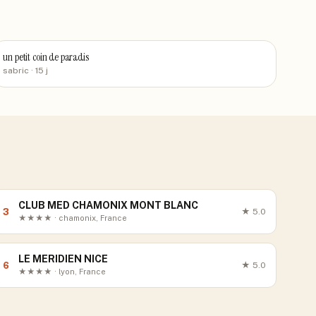
un petit coin de paradis
sabric
· 15 j
CLUB MED CHAMONIX MONT BLANC
3
★
5.0
★★★★ · chamonix, France
LE MERIDIEN NICE
6
★
5.0
★★★★ · lyon, France