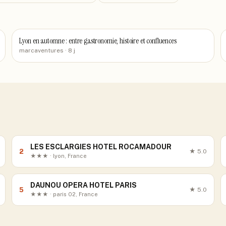
Lyon en automne : entre gastronomie, histoire et confluences
marcaventures
· 8 j
LES ESCLARGIES HOTEL ROCAMADOUR
2
★
5.0
★★★ · lyon, France
DAUNOU OPERA HOTEL PARIS
5
★
5.0
★★★ · paris 02, France