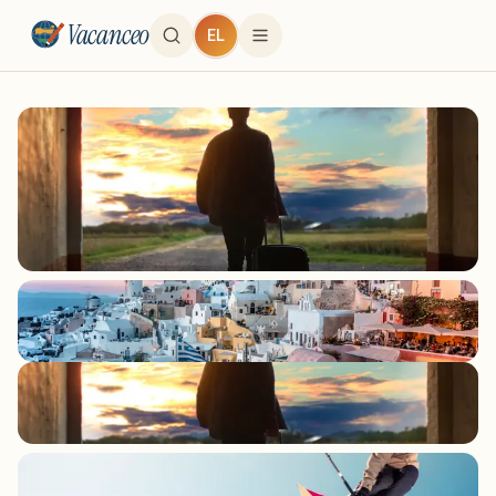
Vacanceo
EL