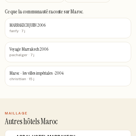
Ce que la communauté raconte
sur Maroc
.
MARRAKECH JUIN 2006
fanfy
· 7 j
Voyage Marrakech 2006
pachalger
· 7 j
Maroc - les villes impériales -2004
christtian
· 15 j
MAILLAGE
Autres hôtels Maroc