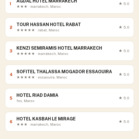
AGDAL HOTEL MARRAKECH
1
★
5.0
★★★ · marrakech, Maroc
TOUR HASSAN HOTEL RABAT
2
★
5.0
★★★★★ · rabat, Maroc
KENZI SEMIRAMIS HOTEL MARRAKECH
3
★
5.0
★★★★★ · marrakech, Maroc
SOFITEL THALASSA MOGADOR ESSAOUIRA
4
★
5.0
★★★★★ · essaouira, Maroc
HOTEL RIAD DAMIA
5
★
5.0
fes, Maroc
HOTEL KASBAH LE MIRAGE
6
★
5.0
★★★ · marrakech, Maroc