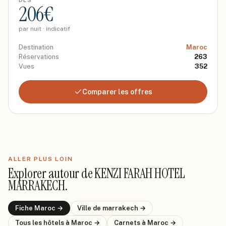
DÈS
206
€
par nuit · indicatif
Destination
Maroc
Réservations
263
Vues
352
Comparer les offres
ALLER PLUS LOIN
Explorer autour de
KENZI FARAH HOTEL
MARRAKECH
.
Fiche
Maroc
→
Ville de
marrakech
→
Tous les hôtels
à Maroc
→
Carnets
à Maroc
→