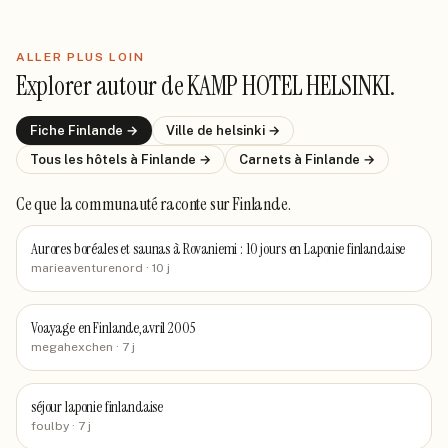
ALLER PLUS LOIN
Explorer autour de
KAMP HOTEL HELSINKI
.
Fiche
Finlande
→
Ville de
helsinki
→
Tous les hôtels
à Finlande
→
Carnets
à Finlande
→
Ce que la communauté raconte
sur Finlande
.
Aurores boréales et saunas à Rovaniemi : 10 jours en Laponie finlandaise
marieaventurenord
· 10 j
Voayage en Finlande,avril 2005
megahexchen
· 7 j
séjour laponie finlandaise
foulby
· 7 j