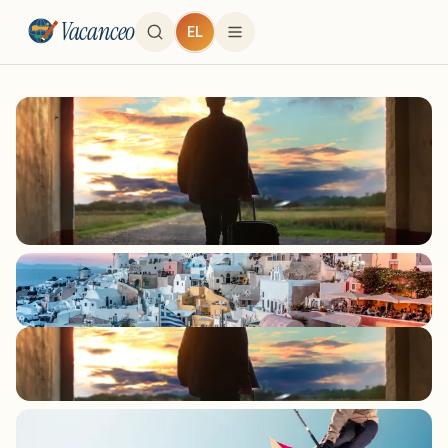
Vacanceo
EL