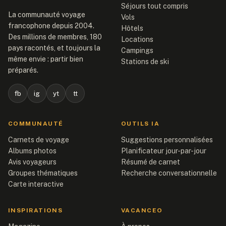
Séjours tout compris
La communauté voyage
Vols
francophone depuis 2004.
Hôtels
Des millions de membres, 180
Locations
pays racontés, et toujours la
Campings
même envie : partir bien
Stations de ski
préparés.
fb
ig
yt
tt
COMMUNAUTÉ
OUTILS IA
Carnets de voyage
Suggestions personnalisées
Albums photos
Planificateur jour-par-jour
Avis voyageurs
Résumé de carnet
Groupes thématiques
Recherche conversationnelle
Carte interactive
INSPIRATIONS
VACANCEO