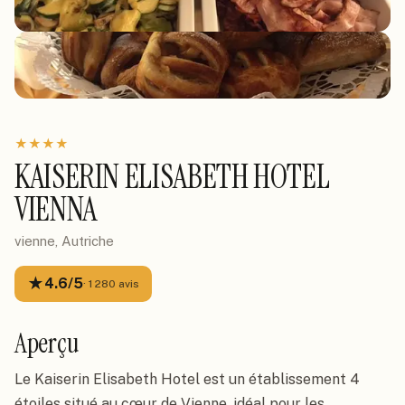
★
★
★
★
KAISERIN ELISABETH HOTEL
VIENNA
vienne, Autriche
★
4.6
/5
·
1 280
avis
Aperçu
Le Kaiserin Elisabeth Hotel est un établissement 4
étoiles situé au cœur de Vienne, idéal pour les