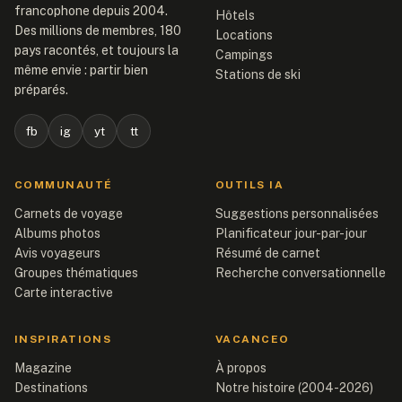
francophone depuis 2004.
Hôtels
Des millions de membres, 180
Locations
pays racontés, et toujours la
Campings
même envie : partir bien
Stations de ski
préparés.
fb
ig
yt
tt
COMMUNAUTÉ
OUTILS IA
Carnets de voyage
Suggestions personnalisées
Albums photos
Planificateur jour-par-jour
Avis voyageurs
Résumé de carnet
Groupes thématiques
Recherche conversationnelle
Carte interactive
INSPIRATIONS
VACANCEO
Magazine
À propos
Destinations
Notre histoire (2004-2026)