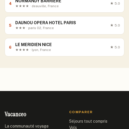
NORMANDY BARRIERE
4
★
5.0
★★★★ · deauville, France
DAUNOU OPERA HOTEL PARIS
5
★
5.0
★★★ · paris 02, France
LE MERIDIEN NICE
6
★
5.0
★★★★ · lyon, France
Vacanceo
COMPARER
Séjours tout compris
La communauté voyage
Vols