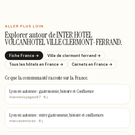
ALLER PLUS LOIN
Explorer autour de
INTER HOTEL
VOLCANHOTEL VILLE CLERMONT-FERRAND
.
Fiche
France
→
Ville de
clermont ferrand
→
Tous les hôtels
en France
→
Carnets
en France
→
Ce que la communauté raconte
sur la France
.
Lyon en automne : gastronomie, histoire et Confluence
marinevoyages87
· 8 j
Lyon en automne : entre gastronomie, histoire et confluences
marcaventures
· 8 j