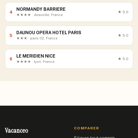
NORMANDY BARRIERE
4
★
5.0
★★★★ · deauville, France
DAUNOU OPERA HOTEL PARIS
5
★
5.0
★★★ · paris 02, France
LE MERIDIEN NICE
6
★
5.0
★★★★ · lyon, France
Vacanceo
COMPARER