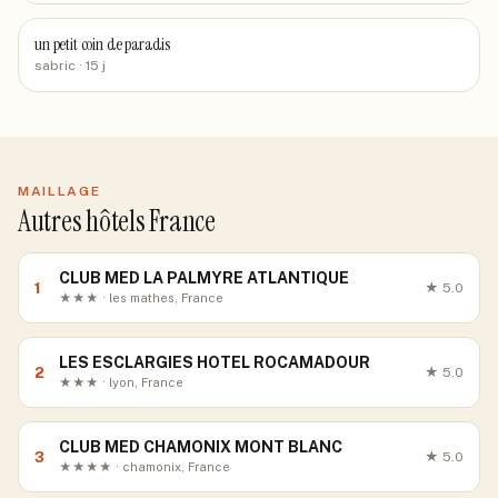
un petit coin de paradis
sabric
· 15 j
MAILLAGE
Autres hôtels France
CLUB MED LA PALMYRE ATLANTIQUE
1
★
5.0
★★★ · les mathes, France
LES ESCLARGIES HOTEL ROCAMADOUR
2
★
5.0
★★★ · lyon, France
CLUB MED CHAMONIX MONT BLANC
3
★
5.0
★★★★ · chamonix, France