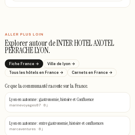
ALLER PLUS LOIN
Explorer autour de
INTER HOTEL AXOTEL
PERRACHE LYON
.
Fiche
France
→
Ville de
lyon
→
Tous les hôtels
en France
→
Carnets
en France
→
Ce que la communauté raconte
sur la France
.
Lyon en automne : gastronomie, histoire et Confluence
marinevoyages87
· 8 j
Lyon en automne : entre gastronomie, histoire et confluences
marcaventures
· 8 j