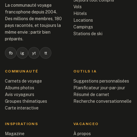
Séjours tout compris
La communauté voyage
Vols
francophone depuis 2004.
Hôtels
Des millions de membres, 180
Locations
pays racontés, et toujours la
Campings
même envie : partir bien
Stations de ski
préparés.
fb
ig
yt
tt
COMMUNAUTÉ
OUTILS IA
Carnets de voyage
Suggestions personnalisées
Albums photos
Planificateur jour-par-jour
Avis voyageurs
Résumé de carnet
Groupes thématiques
Recherche conversationnelle
Carte interactive
INSPIRATIONS
VACANCEO
Magazine
À propos