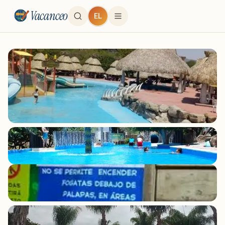
Vacanceo
EL