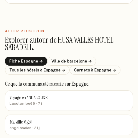
ALLER PLUS LOIN
Explorer autour de
HUSA VALLES HOTEL
SABADELL
.
Fiche
Espagne
→
Ville de
barcelone
→
Tous les hôtels
à Espagne
→
Carnets
à Espagne
→
Ce que la communauté raconte
sur Espagne
.
Voyage en ANDALOUSIE
Lacolombe69
· 7 j
Ma villle Vigo!!
angelasaian
· 31 j