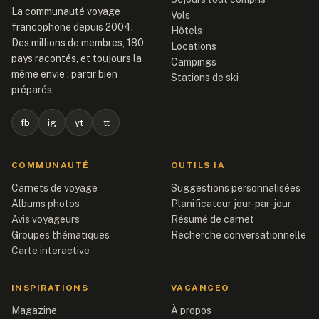
La communauté voyage
Vols
francophone depuis 2004.
Hôtels
Des millions de membres, 180
Locations
pays racontés, et toujours la
Campings
même envie : partir bien
Stations de ski
préparés.
fb
ig
yt
tt
COMMUNAUTÉ
OUTILS IA
Carnets de voyage
Suggestions personnalisées
Albums photos
Planificateur jour-par-jour
Avis voyageurs
Résumé de carnet
Groupes thématiques
Recherche conversationnelle
Carte interactive
INSPIRATIONS
VACANCEO
Magazine
À propos