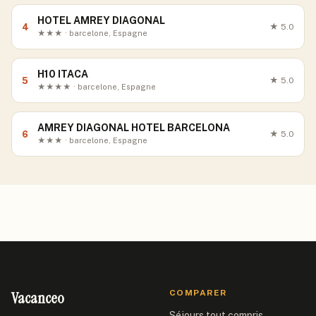
HOTEL AMREY DIAGONAL
4
★
5.0
★★★ · barcelone, Espagne
H10 ITACA
5
★
5.0
★★★★ · barcelone, Espagne
AMREY DIAGONAL HOTEL BARCELONA
6
★
5.0
★★★ · barcelone, Espagne
Vacanceo
COMPARER
Séjours tout compris