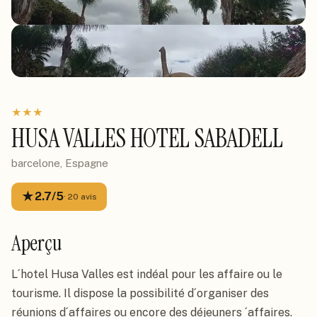
★
★
★
HUSA VALLES HOTEL SABADELL
barcelone, Espagne
★
2.7
/5
·
20
avis
Aperçu
L´hotel Husa Valles est indéal pour les affaire ou le 
tourisme. Il dispose la possibilité d´organiser des 
réunions d´affaires ou encore des déjeuners ´affaires.  