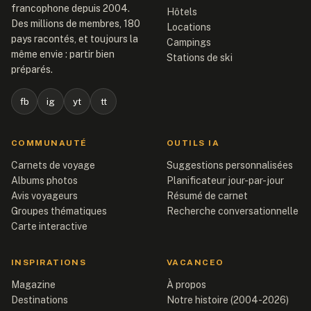
francophone depuis 2004.
Hôtels
Des millions de membres, 180
Locations
pays racontés, et toujours la
Campings
même envie : partir bien
Stations de ski
préparés.
fb
ig
yt
tt
COMMUNAUTÉ
OUTILS IA
Carnets de voyage
Suggestions personnalisées
Albums photos
Planificateur jour-par-jour
Avis voyageurs
Résumé de carnet
Groupes thématiques
Recherche conversationnelle
Carte interactive
INSPIRATIONS
VACANCEO
Magazine
À propos
Destinations
Notre histoire (2004-2026)