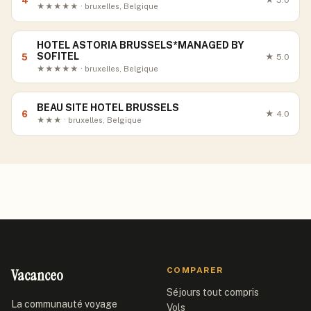
4
★
5.0
★★★★★ · bruxelles, Belgique
HOTEL ASTORIA BRUSSELS*MANAGED BY
SOFITEL
5
★
5.0
★★★★★ · bruxelles, Belgique
BEAU SITE HOTEL BRUSSELS
6
★
4.0
★★★ · bruxelles, Belgique
Vacanceo
COMPARER
Séjours tout compris
La communauté voyage
Vols