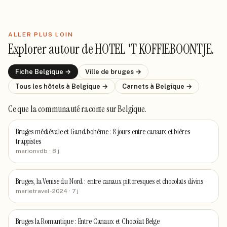
ALLER PLUS LOIN
Explorer autour de
HOTEL 'T KOFFIEBOONTJE
.
Fiche
Belgique
→
Ville de
bruges
→
Tous les hôtels
à Belgique
→
Carnets
à Belgique
→
Ce que la communauté raconte
sur Belgique
.
Bruges médiévale et Gand bohème : 8 jours entre canaux et bières
trappistes
marionvdb
· 8 j
Bruges, la Venise du Nord : entre canaux pittoresques et chocolats divins
marietravel-2024
· 7 j
Bruges la Romantique : Entre Canaux et Chocolat Belge