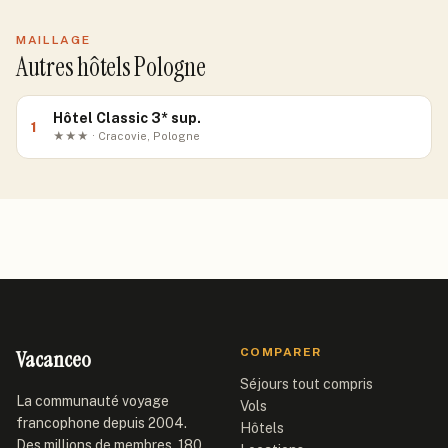
MAILLAGE
Autres hôtels Pologne
Hôtel Classic 3* sup.
1
★★★ · Cracovie, Pologne
Vacanceo
COMPARER
Séjours tout compris
La communauté voyage
Vols
francophone depuis 2004.
Hôtels
Des millions de membres, 180