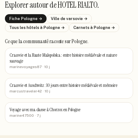
Explorer autour de
HOTEL RIALTO
.
Fiche
Pologne
→
Ville de
varsovie
→
Tous les hôtels
à Pologne
→
Carnets
à Pologne
→
Ce que la communauté raconte
sur Pologne
.
Cracovie et la Haute Malopolska : entre histoire médiévale et nature
sauvage
marinevoyages87
· 10 j
Cracovie et Auschwitz : 10 jours entre histoire médiévale et mémoire
marcustraveler42
· 10 j
Voyage avec ma classe à Chorzox en Pologne
marine47500
· 7 j