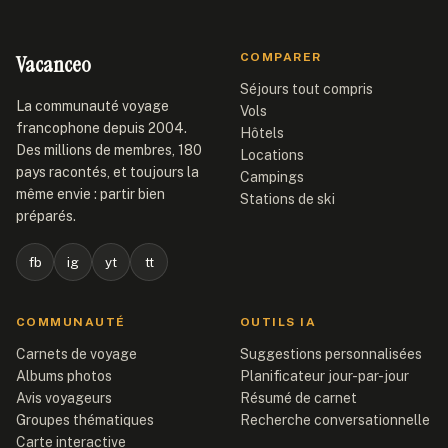
Vacanceo
COMPARER
Séjours tout compris
La communauté voyage
Vols
francophone depuis 2004.
Hôtels
Des millions de membres, 180
Locations
pays racontés, et toujours la
Campings
même envie : partir bien
Stations de ski
préparés.
fb
ig
yt
tt
COMMUNAUTÉ
OUTILS IA
Carnets de voyage
Suggestions personnalisées
Albums photos
Planificateur jour-par-jour
Avis voyageurs
Résumé de carnet
Groupes thématiques
Recherche conversationnelle
Carte interactive