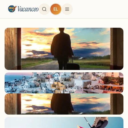
Vacanceo
EL