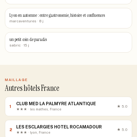
Lyon en automne : entre gastronomie, histoire et confluences
marcaventures
· 8 j
un petit coin de paradis
sabric
· 15 j
MAILLAGE
Autres hôtels France
CLUB MED LA PALMYRE ATLANTIQUE
1
★
5.0
★★★ · les mathes, France
LES ESCLARGIES HOTEL ROCAMADOUR
2
★
5.0
★★★ · lyon, France