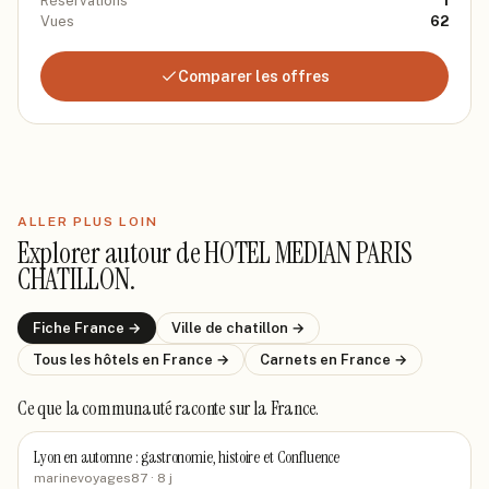
Réservations
1
Vues
62
Comparer les offres
ALLER PLUS LOIN
Explorer autour de
HOTEL MEDIAN PARIS
CHATILLON
.
Fiche
France
→
Ville de
chatillon
→
Tous les hôtels
en France
→
Carnets
en France
→
Ce que la communauté raconte
sur la France
.
Lyon en automne : gastronomie, histoire et Confluence
marinevoyages87
· 8 j