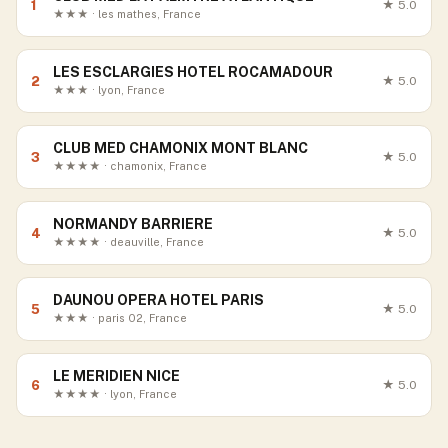
1
★
5.0
★★★ · les mathes, France
LES ESCLARGIES HOTEL ROCAMADOUR
2
★
5.0
★★★ · lyon, France
CLUB MED CHAMONIX MONT BLANC
3
★
5.0
★★★★ · chamonix, France
NORMANDY BARRIERE
4
★
5.0
★★★★ · deauville, France
DAUNOU OPERA HOTEL PARIS
5
★
5.0
★★★ · paris 02, France
LE MERIDIEN NICE
6
★
5.0
★★★★ · lyon, France