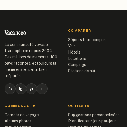
Vacanceo
COMPARER
Séjours tout compris
La communauté voyage
Vols
francophone depuis 2004.
Hôtels
Des millions de membres, 180
Locations
pays racontés, et toujours la
Campings
même envie : partir bien
Stations de ski
préparés.
fb
ig
yt
tt
COMMUNAUTÉ
OUTILS IA
Carnets de voyage
Suggestions personnalisées
Albums photos
Planificateur jour-par-jour