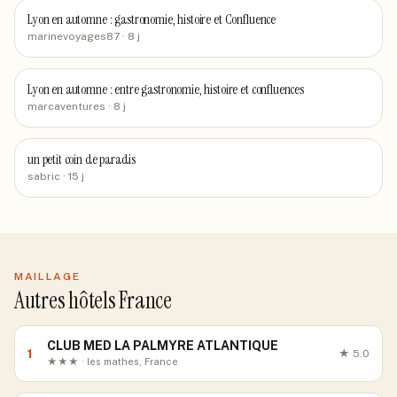
Lyon en automne : gastronomie, histoire et Confluence
marinevoyages87
· 8 j
Lyon en automne : entre gastronomie, histoire et confluences
marcaventures
· 8 j
un petit coin de paradis
sabric
· 15 j
MAILLAGE
Autres hôtels France
CLUB MED LA PALMYRE ATLANTIQUE
1
★
5.0
★★★ · les mathes, France