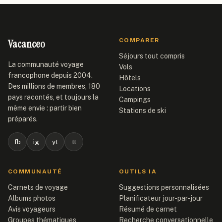
Vacanceo
COMPARER
Séjours tout compris
La communauté voyage
Vols
francophone depuis 2004.
Hôtels
Des millions de membres, 180
Locations
pays racontés, et toujours la
Campings
même envie : partir bien
Stations de ski
préparés.
fb
ig
yt
tt
COMMUNAUTÉ
OUTILS IA
Carnets de voyage
Suggestions personnalisées
Albums photos
Planificateur jour-par-jour
Avis voyageurs
Résumé de carnet
Groupes thématiques
Recherche conversationnelle