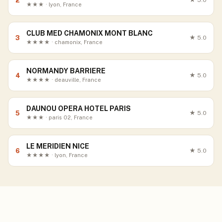
2
★
5.0
★★★ · lyon, France
CLUB MED CHAMONIX MONT BLANC
3
★
5.0
★★★★ · chamonix, France
NORMANDY BARRIERE
4
★
5.0
★★★★ · deauville, France
DAUNOU OPERA HOTEL PARIS
5
★
5.0
★★★ · paris 02, France
LE MERIDIEN NICE
6
★
5.0
★★★★ · lyon, France