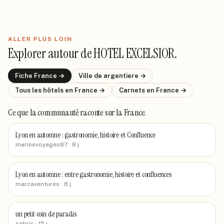
ALLER PLUS LOIN
Explorer autour de
HOTEL EXCELSIOR
.
Fiche
France
→
Ville de
argentiere
→
Tous les hôtels
en France
→
Carnets
en France
→
Ce que la communauté raconte
sur la France
.
Lyon en automne : gastronomie, histoire et Confluence
marinevoyages87
· 8 j
Lyon en automne : entre gastronomie, histoire et confluences
marcaventures
· 8 j
un petit coin de paradis
sabric
· 15 j