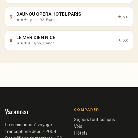
DAUNOU OPERA HOTEL PARIS
5
★
5.0
★★★ · paris 02, France
LE MERIDIEN NICE
6
★
5.0
★★★★ · lyon, France
Vacanceo
COMPARER
Séjours tout compris
La communauté voyage
Vols
francophone depuis 2004.
Hôtels