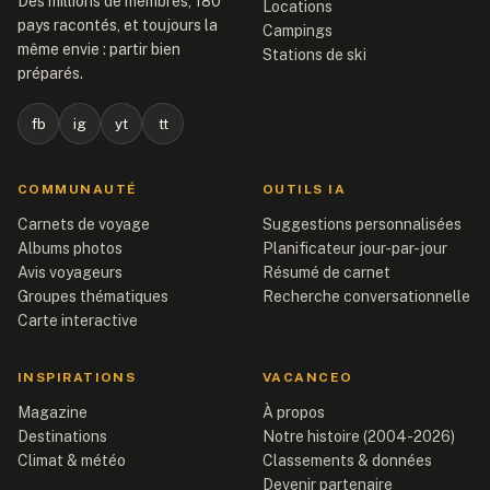
Des millions de membres, 180
Locations
pays racontés, et toujours la
Campings
même envie : partir bien
Stations de ski
préparés.
fb
ig
yt
tt
COMMUNAUTÉ
OUTILS IA
Carnets de voyage
Suggestions personnalisées
Albums photos
Planificateur jour-par-jour
Avis voyageurs
Résumé de carnet
Groupes thématiques
Recherche conversationnelle
Carte interactive
INSPIRATIONS
VACANCEO
Magazine
À propos
Destinations
Notre histoire (2004-2026)
Climat & météo
Classements & données
Devenir partenaire