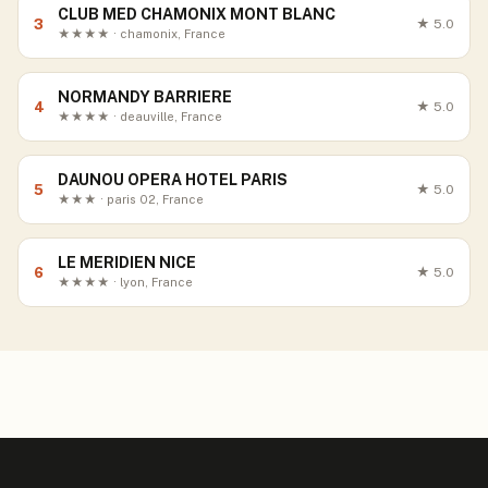
CLUB MED CHAMONIX MONT BLANC
3
★
5.0
★★★★ · chamonix, France
NORMANDY BARRIERE
4
★
5.0
★★★★ · deauville, France
DAUNOU OPERA HOTEL PARIS
5
★
5.0
★★★ · paris 02, France
LE MERIDIEN NICE
6
★
5.0
★★★★ · lyon, France