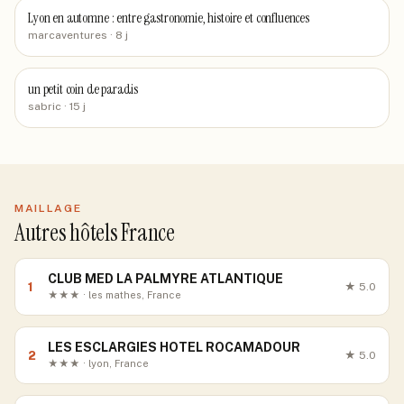
Lyon en automne : entre gastronomie, histoire et confluences
marcaventures
· 8 j
un petit coin de paradis
sabric
· 15 j
MAILLAGE
Autres hôtels France
CLUB MED LA PALMYRE ATLANTIQUE
1
★
5.0
★★★ · les mathes, France
LES ESCLARGIES HOTEL ROCAMADOUR
2
★
5.0
★★★ · lyon, France