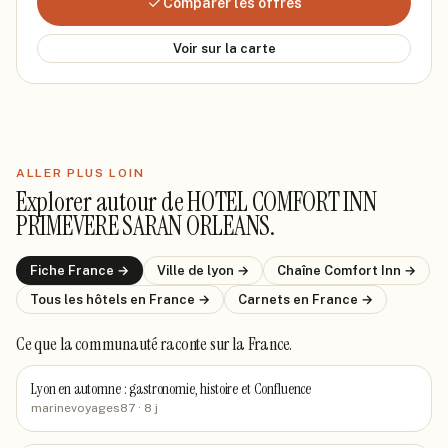
Comparer les offres
Voir sur la carte
ALLER PLUS LOIN
Explorer autour de
HOTEL COMFORT INN
PRIMEVERE SARAN ORLEANS
.
Fiche
France
→
Ville de
lyon
→
Chaîne
Comfort Inn
→
Tous les hôtels
en France
→
Carnets
en France
→
Ce que la communauté raconte
sur la France
.
Lyon en automne : gastronomie, histoire et Confluence
marinevoyages87
· 8 j