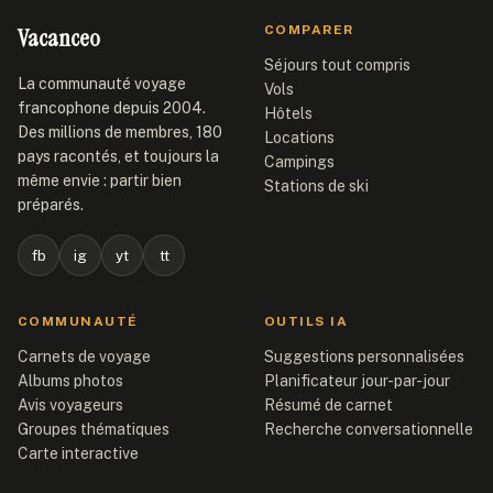
Vacanceo
COMPARER
Séjours tout compris
La communauté voyage
Vols
francophone depuis 2004.
Hôtels
Des millions de membres, 180
Locations
pays racontés, et toujours la
Campings
même envie : partir bien
Stations de ski
préparés.
fb
ig
yt
tt
COMMUNAUTÉ
OUTILS IA
Carnets de voyage
Suggestions personnalisées
Albums photos
Planificateur jour-par-jour
Avis voyageurs
Résumé de carnet
Groupes thématiques
Recherche conversationnelle
Carte interactive