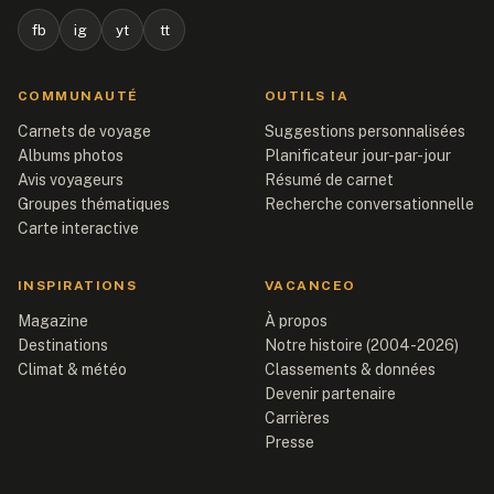
fb
ig
yt
tt
COMMUNAUTÉ
OUTILS IA
Carnets de voyage
Suggestions personnalisées
Albums photos
Planificateur jour-par-jour
Avis voyageurs
Résumé de carnet
Groupes thématiques
Recherche conversationnelle
Carte interactive
INSPIRATIONS
VACANCEO
Magazine
À propos
Destinations
Notre histoire (2004-2026)
Climat & météo
Classements & données
Devenir partenaire
Carrières
Presse