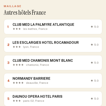
MAILLAGE
Autres hôtels France
CLUB MED LA PALMYRE ATLANTIQUE
1
★
5.0
★★★ · les mathes, France
LES ESCLARGIES HOTEL ROCAMADOUR
2
★
5.0
★★★ · lyon, France
CLUB MED CHAMONIX MONT BLANC
3
★
5.0
★★★★ · chamonix, France
NORMANDY BARRIERE
4
★
5.0
★★★★ · deauville, France
DAUNOU OPERA HOTEL PARIS
5
★
5.0
★★★ · paris 02, France