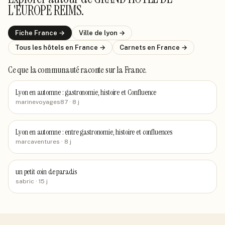
L'EUROPE REIMS
.
Fiche
France
→
Ville de
lyon
→
Tous les hôtels
en France
→
Carnets
en France
→
Ce que la communauté raconte
sur la France
.
Lyon en automne : gastronomie, histoire et Confluence
marinevoyages87
· 8 j
Lyon en automne : entre gastronomie, histoire et confluences
marcaventures
· 8 j
un petit coin de paradis
sabric
· 15 j