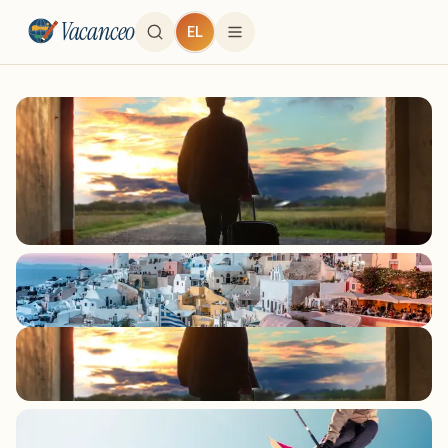
Vacanceo
EL