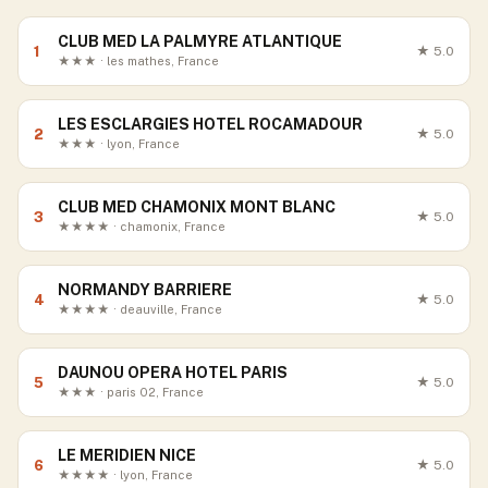
CLUB MED LA PALMYRE ATLANTIQUE
1
★
5.0
★★★ · les mathes, France
LES ESCLARGIES HOTEL ROCAMADOUR
2
★
5.0
★★★ · lyon, France
CLUB MED CHAMONIX MONT BLANC
3
★
5.0
★★★★ · chamonix, France
NORMANDY BARRIERE
4
★
5.0
★★★★ · deauville, France
DAUNOU OPERA HOTEL PARIS
5
★
5.0
★★★ · paris 02, France
LE MERIDIEN NICE
6
★
5.0
★★★★ · lyon, France