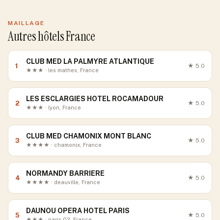
MAILLAGE
Autres hôtels France
CLUB MED LA PALMYRE ATLANTIQUE
1
★
5.0
★★★ · les mathes, France
LES ESCLARGIES HOTEL ROCAMADOUR
2
★
5.0
★★★ · lyon, France
CLUB MED CHAMONIX MONT BLANC
3
★
5.0
★★★★ · chamonix, France
NORMANDY BARRIERE
4
★
5.0
★★★★ · deauville, France
DAUNOU OPERA HOTEL PARIS
5
★
5.0
★★★ · paris 02, France