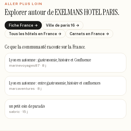
ALLER PLUS LOIN
Explorer autour de
EXELMANS HOTEL PARIS
.
Fiche
France
→
Ville de
paris 16
→
Tous les hôtels
en France
→
Carnets
en France
→
Ce que la communauté raconte
sur la France
.
Lyon en automne : gastronomie, histoire et Confluence
marinevoyages87
· 8 j
Lyon en automne : entre gastronomie, histoire et confluences
marcaventures
· 8 j
un petit coin de paradis
sabric
· 15 j