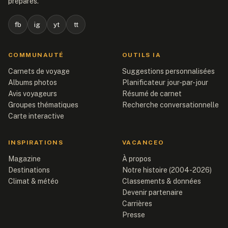
préparés.
fb
ig
yt
tt
COMMUNAUTÉ
OUTILS IA
Carnets de voyage
Suggestions personnalisées
Albums photos
Planificateur jour-par-jour
Avis voyageurs
Résumé de carnet
Groupes thématiques
Recherche conversationnelle
Carte interactive
INSPIRATIONS
VACANCEO
Magazine
À propos
Destinations
Notre histoire (2004-2026)
Climat & météo
Classements & données
Devenir partenaire
Carrières
Presse