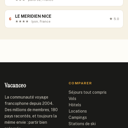
LE MERIDIEN NICE
6
★
5.0
★★★★ · lyon, France
Vacanceo
COMPARER
Séjours tout compris
La communauté voyage
Vols
francophone depuis 2004.
Hôtels
Des millions de membres, 180
Locations
pays racontés, et toujours la
Campings
même envie : partir bien
Stations de ski