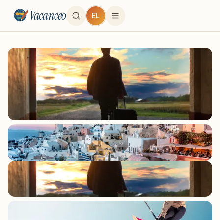
Vacanceo
EL