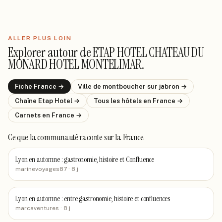
ALLER PLUS LOIN
Explorer autour de
ETAP HOTEL CHATEAU DU
MONARD HOTEL MONTELIMAR
.
Fiche
France
→
Ville de
montboucher sur jabron
→
Chaîne
Etap Hotel
→
Tous les hôtels
en France
→
Carnets
en France
→
Ce que la communauté raconte
sur la France
.
Lyon en automne : gastronomie, histoire et Confluence
marinevoyages87
· 8 j
Lyon en automne : entre gastronomie, histoire et confluences
marcaventures
· 8 j