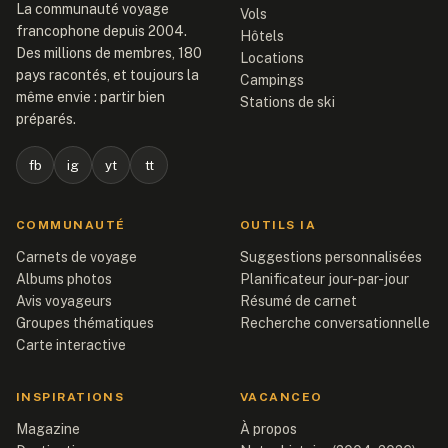
La communauté voyage
Vols
francophone depuis 2004.
Hôtels
Des millions de membres, 180
Locations
pays racontés, et toujours la
Campings
même envie : partir bien
Stations de ski
préparés.
fb
ig
yt
tt
COMMUNAUTÉ
OUTILS IA
Carnets de voyage
Suggestions personnalisées
Albums photos
Planificateur jour-par-jour
Avis voyageurs
Résumé de carnet
Groupes thématiques
Recherche conversationnelle
Carte interactive
INSPIRATIONS
VACANCEO
Magazine
À propos