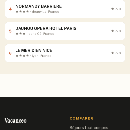
NORMANDY BARRIERE
4
★
5.0
★★★★ · deauville, France
DAUNOU OPERA HOTEL PARIS
5
★
5.0
★★★ · paris 02, France
LE MERIDIEN NICE
6
★
5.0
★★★★ · lyon, France
Vacanceo
COMPARER
Séjours tout compris