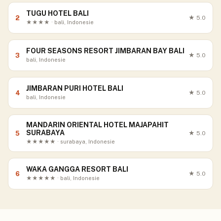
TUGU HOTEL BALI
2
★
5.0
★★★★ · bali, Indonesie
FOUR SEASONS RESORT JIMBARAN BAY BALI
3
★
5.0
bali, Indonesie
JIMBARAN PURI HOTEL BALI
4
★
5.0
bali, Indonesie
MANDARIN ORIENTAL HOTEL MAJAPAHIT
SURABAYA
5
★
5.0
★★★★★ · surabaya, Indonesie
WAKA GANGGA RESORT BALI
6
★
5.0
★★★★★ · bali, Indonesie