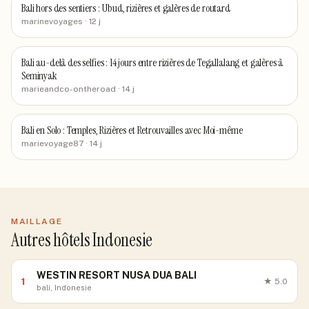
Bali hors des sentiers : Ubud, rizières et galères de routard
marinevoyages
· 12 j
Bali au-delà des selfies : 14 jours entre rizières de Tegallalang et galères à
Seminyak
marieandco-ontheroad
· 14 j
Bali en Solo : Temples, Rizières et Retrouvailles avec Moi-même
marievoyage87
· 14 j
MAILLAGE
Autres hôtels Indonesie
WESTIN RESORT NUSA DUA BALI
1
★
5.0
bali, Indonesie