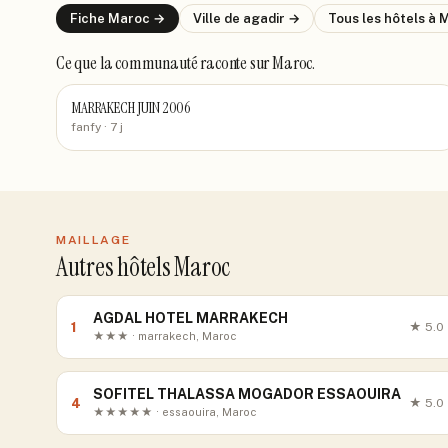
Fiche
Maroc
→
Ville de
agadir
→
Tous les hôtels
à 
Ce que la communauté raconte
sur Maroc
.
MARRAKECH JUIN 2006
fanfy
· 7 j
MAILLAGE
Autres hôtels Maroc
AGDAL HOTEL MARRAKECH
1
★
5.0
★★★ · marrakech, Maroc
SOFITEL THALASSA MOGADOR ESSAOUIRA
4
★
5.0
★★★★★ · essaouira, Maroc