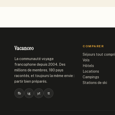
Vacanceo
COMPARER
Séjours tout compr
La communauté voyage
Vols
francophone depuis 2004. Des
Hôtels
millions de membres, 180 pays
Locations
racontés, et toujours la même envie :
Campings
partir bien préparés.
Stations de ski
fb
ig
yt
tt