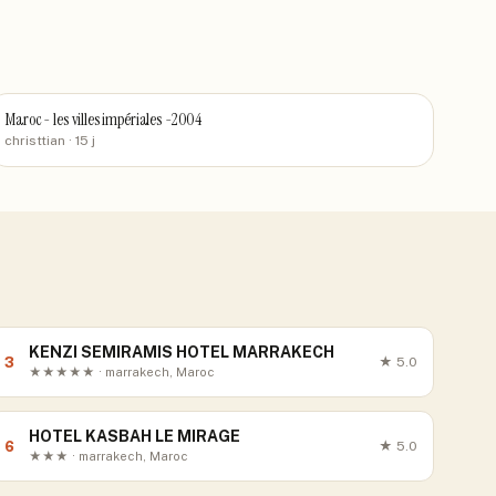
Maroc - les villes impériales -2004
christtian
· 15 j
KENZI SEMIRAMIS HOTEL MARRAKECH
3
★
5.0
★★★★★ · marrakech, Maroc
HOTEL KASBAH LE MIRAGE
6
★
5.0
★★★ · marrakech, Maroc