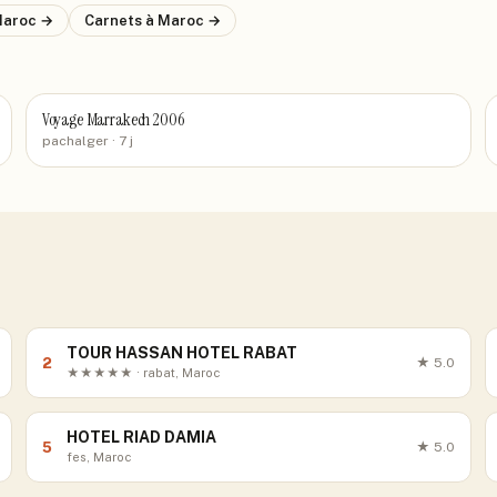
Maroc
→
Carnets
à Maroc
→
Voyage Marrakech 2006
pachalger
· 7 j
TOUR HASSAN HOTEL RABAT
2
★
5.0
★★★★★ · rabat, Maroc
HOTEL RIAD DAMIA
5
★
5.0
fes, Maroc