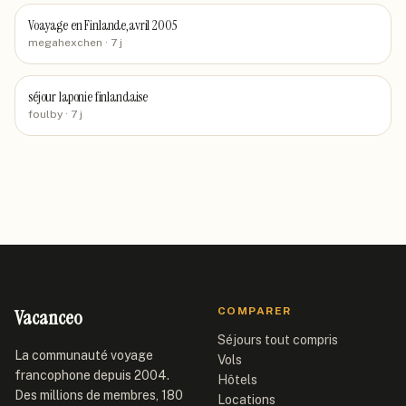
Voayage en Finlande,avril 2005
megahexchen
· 7 j
séjour laponie finlandaise
foulby
· 7 j
Vacanceo
COMPARER
Séjours tout compris
La communauté voyage
Vols
francophone depuis 2004.
Hôtels
Des millions de membres, 180
Locations