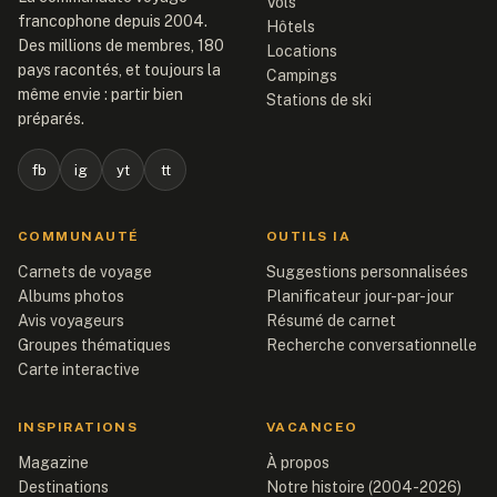
Vols
francophone depuis 2004.
Hôtels
Des millions de membres, 180
Locations
pays racontés, et toujours la
Campings
même envie : partir bien
Stations de ski
préparés.
fb
ig
yt
tt
COMMUNAUTÉ
OUTILS IA
Carnets de voyage
Suggestions personnalisées
Albums photos
Planificateur jour-par-jour
Avis voyageurs
Résumé de carnet
Groupes thématiques
Recherche conversationnelle
Carte interactive
INSPIRATIONS
VACANCEO
Magazine
À propos
Destinations
Notre histoire (2004-2026)