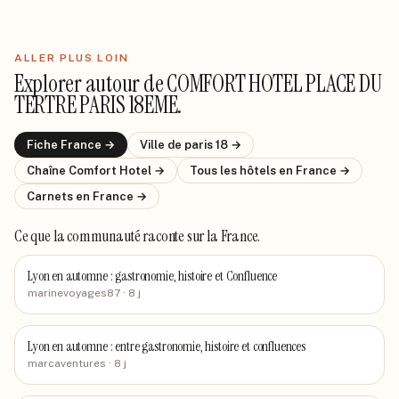
ALLER PLUS LOIN
Explorer autour de
COMFORT HOTEL PLACE DU
TERTRE PARIS 18EME
.
Fiche
France
→
Ville de
paris 18
→
Chaîne
Comfort Hotel
→
Tous les hôtels
en France
→
Carnets
en France
→
Ce que la communauté raconte
sur la France
.
Lyon en automne : gastronomie, histoire et Confluence
marinevoyages87
· 8 j
Lyon en automne : entre gastronomie, histoire et confluences
marcaventures
· 8 j