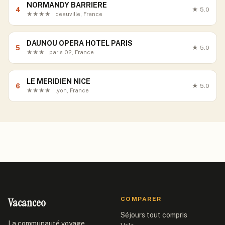
NORMANDY BARRIERE
4
★
5.0
★★★★ · deauville, France
DAUNOU OPERA HOTEL PARIS
5
★
5.0
★★★ · paris 02, France
LE MERIDIEN NICE
6
★
5.0
★★★★ · lyon, France
Vacanceo
COMPARER
Séjours tout compris
La communauté voyage