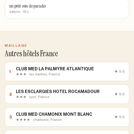
un petit coin de paradis
sabric
· 15 j
MAILLAGE
Autres hôtels France
CLUB MED LA PALMYRE ATLANTIQUE
1
★
5.0
★★★ · les mathes, France
LES ESCLARGIES HOTEL ROCAMADOUR
2
★
5.0
★★★ · lyon, France
CLUB MED CHAMONIX MONT BLANC
3
★
5.0
★★★★ · chamonix, France