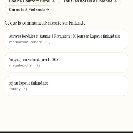
Chaîne
Comfort Hotel
→
Tous les hôtels
à Finlande
→
Carnets
à Finlande
→
Ce que la communauté raconte
sur Finlande
.
Aurores boréales et saunas à Rovaniemi : 10 jours en Laponie finlandaise
marieaventurenord
· 10 j
Voayage en Finlande,avril 2005
megahexchen
· 7 j
séjour laponie finlandaise
foulby
· 7 j