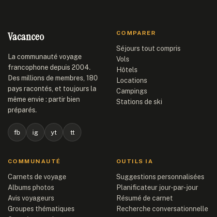
Vacanceo
COMPARER
Séjours tout compris
La communauté voyage
Vols
francophone depuis 2004.
Hôtels
Des millions de membres, 180
Locations
pays racontés, et toujours la
Campings
même envie : partir bien
Stations de ski
préparés.
fb
ig
yt
tt
COMMUNAUTÉ
OUTILS IA
Carnets de voyage
Suggestions personnalisées
Albums photos
Planificateur jour-par-jour
Avis voyageurs
Résumé de carnet
Groupes thématiques
Recherche conversationnelle