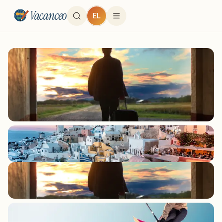
Vacanceo
EL