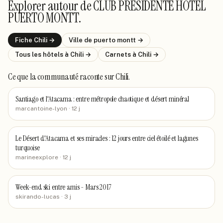
Explorer autour de
CLUB PRESIDENTE HOTEL
PUERTO MONTT
.
Fiche
Chili
→
Ville de
puerto montt
→
Tous les hôtels
à Chili
→
Carnets
à Chili
→
Ce que la communauté raconte
sur Chili
.
Santiago et l'Atacama : entre métropole chaotique et désert minéral
marcantoine-lyon
· 12 j
Le Désert d'Atacama et ses miracles : 12 jours entre ciel étoilé et lagunes
turquoise
marineexplore
· 12 j
Week-end ski entre amis - Mars 2017
skirando-lucas
· 3 j