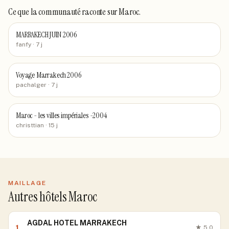
Ce que la communauté raconte
sur Maroc
.
MARRAKECH JUIN 2006
fanfy
· 7 j
Voyage Marrakech 2006
pachalger
· 7 j
Maroc - les villes impériales -2004
christtian
· 15 j
MAILLAGE
Autres hôtels Maroc
AGDAL HOTEL MARRAKECH
1
★
5.0