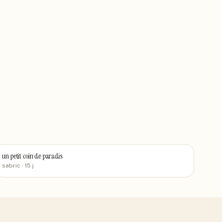
un petit coin de paradis
sabric
· 15 j