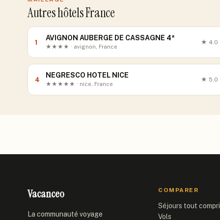
Autres hôtels France
AVIGNON AUBERGE DE CASSAGNE 4*
1
★
4.0
★★★★ · avignon, France
NEGRESCO HOTEL NICE
4
★
5.0
★★★★★ · nice, France
Vacanceo
COMPARER
Séjours tout compr
La communauté voyage
Vols