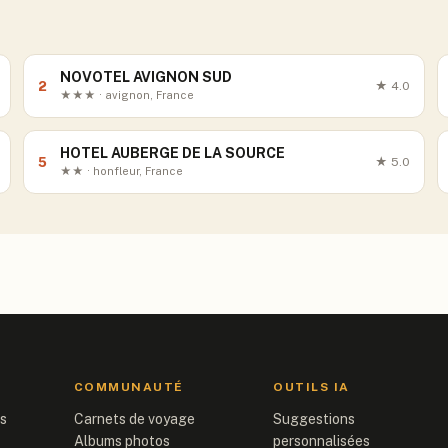
NOVOTEL AVIGNON SUD
2
★
4.0
★★★ · avignon, France
HOTEL AUBERGE DE LA SOURCE
5
★
5.0
★★ · honfleur, France
COMMUNAUTÉ
OUTILS IA
is
Carnets de voyage
Suggestions
Albums photos
personnalisées