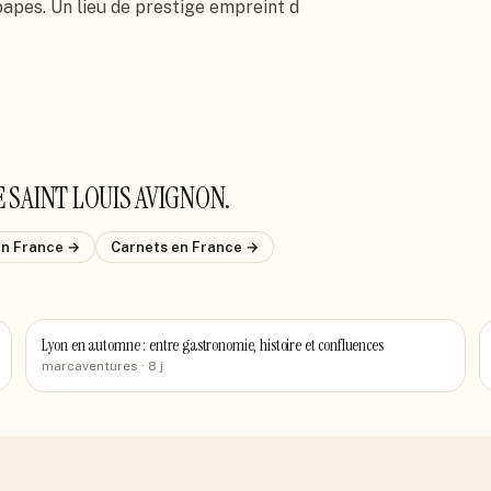
papes. Un lieu de prestige empreint d
 SAINT LOUIS AVIGNON
.
en France
→
Carnets
en France
→
Lyon en automne : entre gastronomie, histoire et confluences
marcaventures
· 8 j