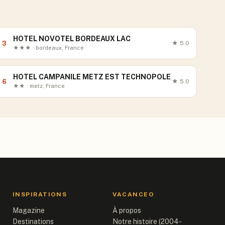
HOTEL NOVOTEL BORDEAUX LAC
3
★
5.0
★★★ · bordeaux, France
HOTEL CAMPANILE METZ EST TECHNOPOLE
6
★
5.0
★★ · metz, France
INSPIRATIONS
VACANCEO
Magazine
À propos
Destinations
Notre histoire (2004-