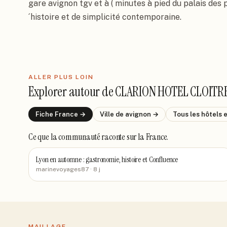
gare avignon tgv et à ( minutes à pied du palais des 
´histoire et de simplicité contemporaine.
ALLER PLUS LOIN
Explorer autour de
CLARION HOTEL CLOITRE
Fiche
France
→
Ville de
avignon
→
Tous les hôtels
Ce que la communauté raconte
sur la France
.
Lyon en automne : gastronomie, histoire et Confluence
marinevoyages87
· 8 j
MAILLAGE