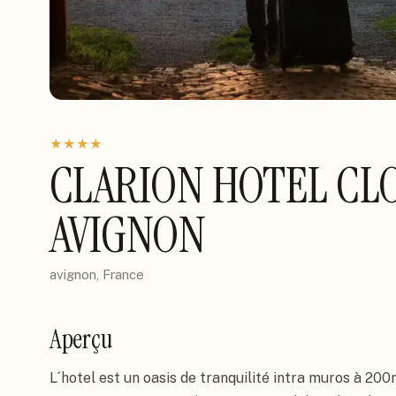
★
★
★
★
CLARION HOTEL CLO
AVIGNON
avignon, France
Aperçu
L´hotel est un oasis de tranquilité intra muros à 200