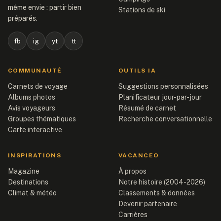
même envie : partir bien
Stations de ski
préparés.
fb
ig
yt
tt
COMMUNAUTÉ
OUTILS IA
Carnets de voyage
Suggestions personnalisées
Albums photos
Planificateur jour-par-jour
Avis voyageurs
Résumé de carnet
Groupes thématiques
Recherche conversationnelle
Carte interactive
INSPIRATIONS
VACANCEO
Magazine
À propos
Destinations
Notre histoire (2004-2026)
Climat & météo
Classements & données
Devenir partenaire
Carrières