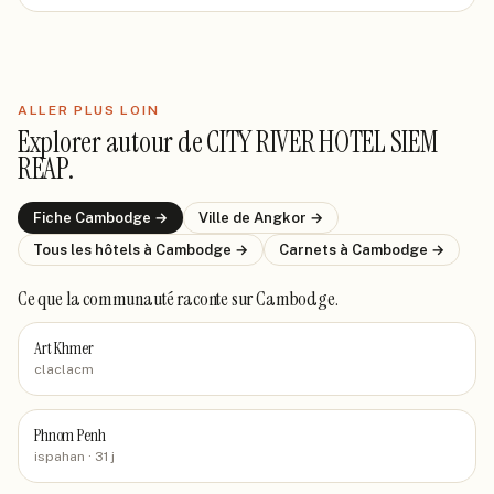
ALLER PLUS LOIN
Explorer autour de
CITY RIVER HOTEL SIEM
REAP
.
Fiche
Cambodge
→
Ville de
Angkor
→
Tous les hôtels
à Cambodge
→
Carnets
à Cambodge
→
Ce que la communauté raconte
sur Cambodge
.
Art Khmer
claclacm
Phnom Penh
ispahan
· 31 j