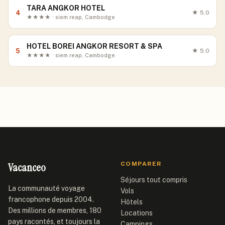
TARA ANGKOR HOTEL
4
★
5.0
★★★★ · siem reap, Cambodge
HOTEL BOREI ANGKOR RESORT & SPA
5
★
5.0
★★★★ · siem reap, Cambodge
Vacanceo
COMPARER
Séjours tout compris
La communauté voyage
Vols
francophone depuis 2004.
Hôtels
Des millions de membres, 180
Locations
pays racontés, et toujours la
Campings