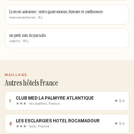
Lyon en automne : entre gastronomie, histoire et confluences
marcaventures
· 8 j
un petit coin de paradis
sabric
· 15 j
MAILLAGE
Autres hôtels France
CLUB MED LA PALMYRE ATLANTIQUE
1
★
5.0
★★★ · les mathes, France
LES ESCLARGIES HOTEL ROCAMADOUR
2
★
5.0
★★★ · lyon, France