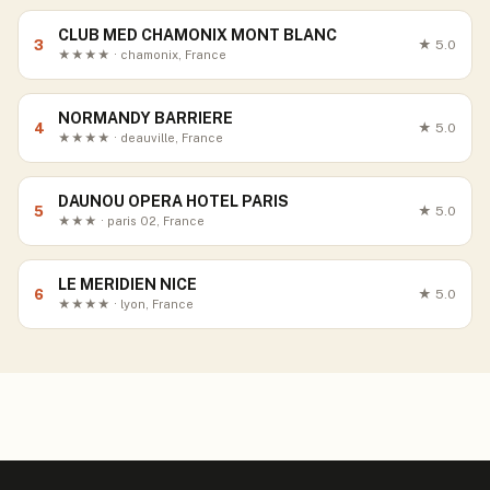
CLUB MED CHAMONIX MONT BLANC
3
★
5.0
★★★★ · chamonix, France
NORMANDY BARRIERE
4
★
5.0
★★★★ · deauville, France
DAUNOU OPERA HOTEL PARIS
5
★
5.0
★★★ · paris 02, France
LE MERIDIEN NICE
6
★
5.0
★★★★ · lyon, France