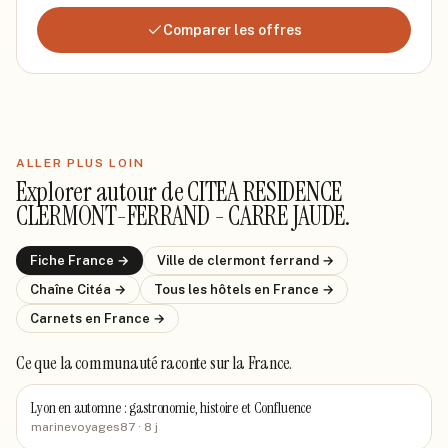
Comparer les offres
ALLER PLUS LOIN
Explorer autour de
CITEA RESIDENCE
CLERMONT-FERRAND - CARRE JAUDE
.
Fiche
France
→
Ville de
clermont ferrand
→
Chaîne
Citéa
→
Tous les hôtels
en France
→
Carnets
en France
→
Ce que la communauté raconte
sur la France
.
Lyon en automne : gastronomie, histoire et Confluence
marinevoyages87
· 8 j