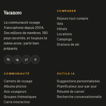
Vacanceo
COMPARER
Séjours tout compris
La communauté voyage
Vols
francophone depuis 2004.
Hôtels
Des millions de membres, 180
Locations
pays racontés, et toujours la
Campings
même envie : partir bien
Stations de ski
préparés.
fb
ig
yt
tt
COMMUNAUTÉ
OUTILS IA
Carnets de voyage
Suggestions personnalisées
Albums photos
Planificateur jour-par-jour
Avis voyageurs
Résumé de carnet
Groupes thématiques
Recherche conversationnelle
Carte interactive