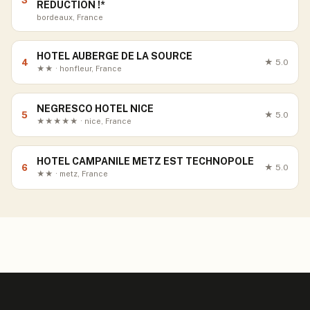
3
REDUCTION !*
bordeaux, France
HOTEL AUBERGE DE LA SOURCE
4
★
5.0
★★ · honfleur, France
NEGRESCO HOTEL NICE
5
★
5.0
★★★★★ · nice, France
HOTEL CAMPANILE METZ EST TECHNOPOLE
6
★
5.0
★★ · metz, France