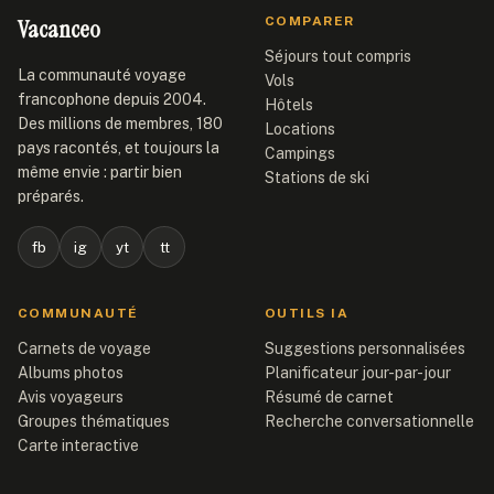
Vacanceo
COMPARER
Séjours tout compris
La communauté voyage
Vols
francophone depuis 2004.
Hôtels
Des millions de membres, 180
Locations
pays racontés, et toujours la
Campings
même envie : partir bien
Stations de ski
préparés.
fb
ig
yt
tt
COMMUNAUTÉ
OUTILS IA
Carnets de voyage
Suggestions personnalisées
Albums photos
Planificateur jour-par-jour
Avis voyageurs
Résumé de carnet
Groupes thématiques
Recherche conversationnelle
Carte interactive