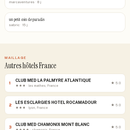
marcaventures
· 8 j
un petit coin de paradis
sabric
· 15 j
MAILLAGE
Autres hôtels France
CLUB MED LA PALMYRE ATLANTIQUE
1
★
5.0
★★★ · les mathes, France
LES ESCLARGIES HOTEL ROCAMADOUR
2
★
5.0
★★★ · lyon, France
CLUB MED CHAMONIX MONT BLANC
3
★
5.0
★★★★ · chamonix, France