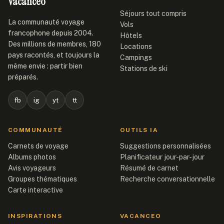
Vacanceo
Séjours tout compris
La communauté voyage
Vols
francophone depuis 2004.
Hôtels
Des millions de membres, 180
Locations
pays racontés, et toujours la
Campings
même envie : partir bien
Stations de ski
préparés.
fb
ig
yt
tt
COMMUNAUTÉ
OUTILS IA
Carnets de voyage
Suggestions personnalisées
Albums photos
Planificateur jour-par-jour
Avis voyageurs
Résumé de carnet
Groupes thématiques
Recherche conversationnelle
Carte interactive
INSPIRATIONS
VACANCEO