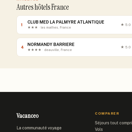
Autres hôtels France
CLUB MED LA PALMYRE ATLANTIQUE
1
★
5.0
★★★ · les mathes, France
NORMANDY BARRIERE
4
★
5.0
★★★★ · deauville, France
Vacanceo
COMPARER
Séjours tout compr
La communauté voyage
Vols