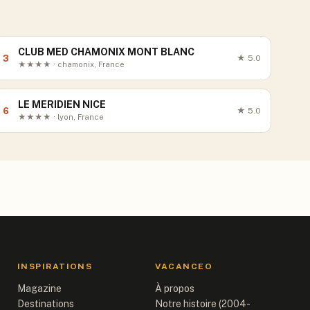
CLUB MED CHAMONIX MONT BLANC
3
★
5.0
★★★★ · chamonix, France
LE MERIDIEN NICE
6
★
5.0
★★★★ · lyon, France
INSPIRATIONS
VACANCEO
Magazine
À propos
Destinations
Notre histoire (2004-