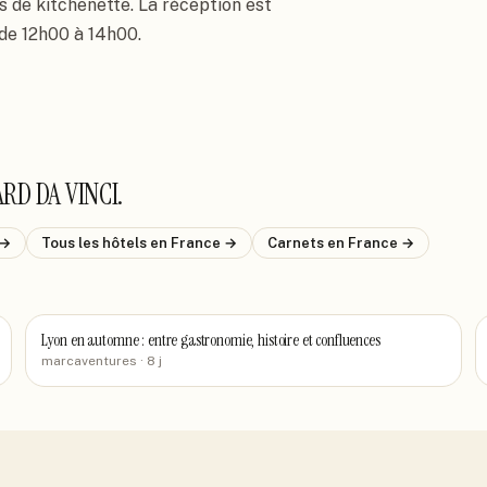
 de kitchenette. La réception est 
 de 12h00 à 14h00.
RD DA VINCI
.
→
Tous les hôtels
en France
→
Carnets
en France
→
Lyon en automne : entre gastronomie, histoire et confluences
marcaventures
· 8 j