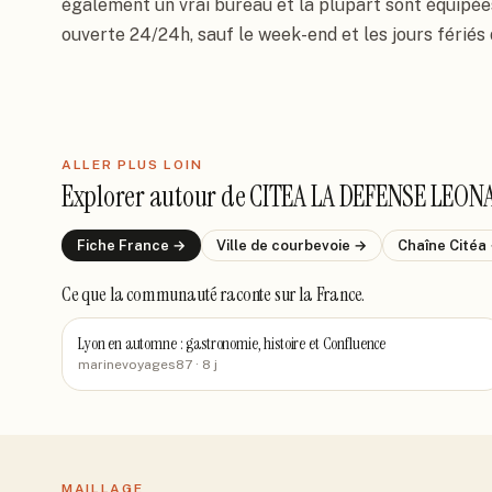
également un vrai bureau et la plupart sont équipées
ouverte 24/24h, sauf le week-end et les jours fériés
ALLER PLUS LOIN
Explorer autour de
CITEA LA DEFENSE LEONA
Fiche
France
→
Ville de
courbevoie
→
Chaîne
Citéa
Ce que la communauté raconte
sur la France
.
Lyon en automne : gastronomie, histoire et Confluence
marinevoyages87
· 8 j
MAILLAGE