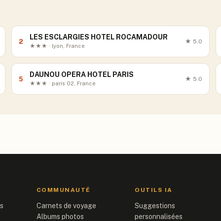
LES ESCLARGIES HOTEL ROCAMADOUR
2
★
5.0
★★★ · lyon, France
DAUNOU OPERA HOTEL PARIS
5
★
5.0
★★★ · paris 02, France
COMMUNAUTÉ
OUTILS IA
is
Carnets de voyage
Suggestions
Albums photos
personnalisées