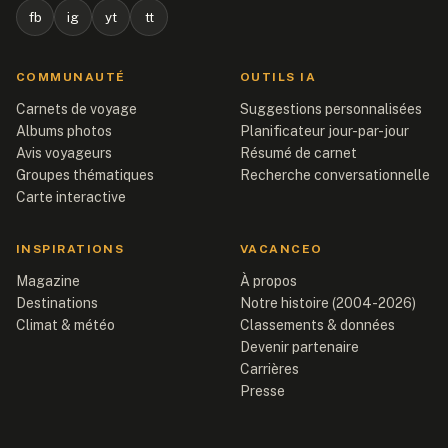
fb
ig
yt
tt
COMMUNAUTÉ
OUTILS IA
Carnets de voyage
Suggestions personnalisées
Albums photos
Planificateur jour-par-jour
Avis voyageurs
Résumé de carnet
Groupes thématiques
Recherche conversationnelle
Carte interactive
INSPIRATIONS
VACANCEO
Magazine
À propos
Destinations
Notre histoire (2004-2026)
Climat & météo
Classements & données
Devenir partenaire
Carrières
Presse