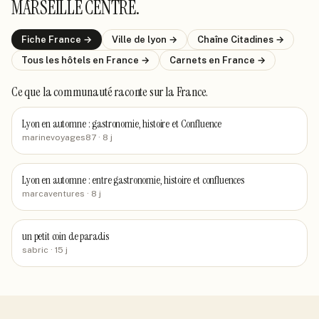
MARSEILLE CENTRE
.
Fiche
France
→
Ville de
lyon
→
Chaîne
Citadines
→
Tous les hôtels
en France
→
Carnets
en France
→
Ce que la communauté raconte
sur la France
.
Lyon en automne : gastronomie, histoire et Confluence
marinevoyages87
· 8 j
Lyon en automne : entre gastronomie, histoire et confluences
marcaventures
· 8 j
un petit coin de paradis
sabric
· 15 j