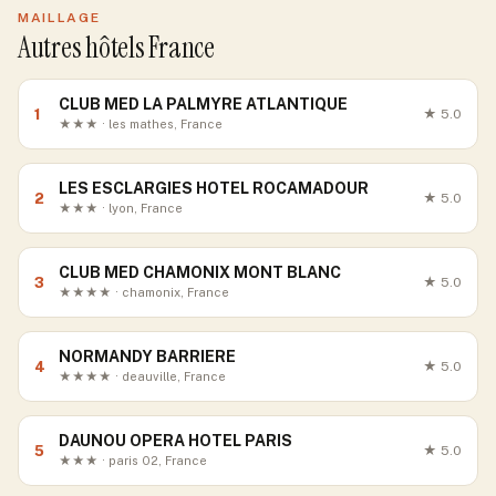
MAILLAGE
Autres hôtels France
CLUB MED LA PALMYRE ATLANTIQUE
1
★
5.0
★★★ · les mathes, France
LES ESCLARGIES HOTEL ROCAMADOUR
2
★
5.0
★★★ · lyon, France
CLUB MED CHAMONIX MONT BLANC
3
★
5.0
★★★★ · chamonix, France
NORMANDY BARRIERE
4
★
5.0
★★★★ · deauville, France
DAUNOU OPERA HOTEL PARIS
5
★
5.0
★★★ · paris 02, France