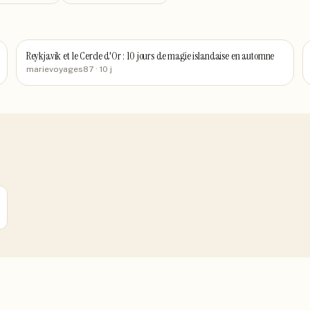
Reykjavik et le Cercle d'Or : 10 jours de magie islandaise en automne
marievoyages87
· 10 j