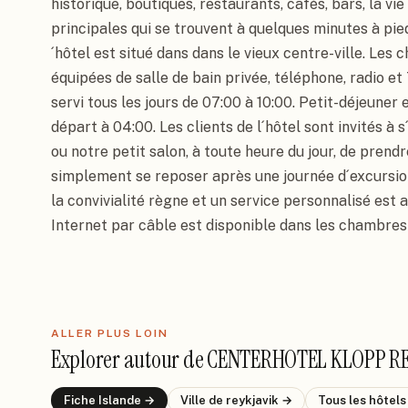
historique, boutiques, restaurants, cafés, bars, la vie
principales qui se trouvent à quelques minutes à pie
´hôtel est situé dans dans le vieux centre-ville. Les
équipées de salle de bain privée, téléphone, radio et 
servi tous les jours de 07:00 à 10:00. Petit-déjeuner 
départ à 04:00. Les clients de l´hôtel sont invités à s
ou notre petit salon, à toute heure du jour, de prendr
simplement se reposer après une journée d´excursion
la convivialité règne et un service personnalisé est 
Internet par câble est disponible dans les chambres
ALLER PLUS LOIN
Explorer autour de
CENTERHOTEL KLOPP RE
Fiche
Islande
→
Ville de
reykjavik
→
Tous les hôtel