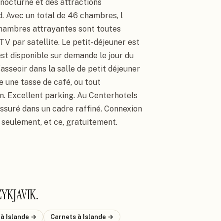
 nocturne et des attractions 
d. Avec un total de 46 chambres, l
 chambres attrayantes sont toutes 
TV par satellite. Le petit-déjeuner est 
est disponible sur demande le jour du 
´asseoir dans la salle de petit déjeuner 
e une tasse de café, ou tout 
. Excellent parking. Au Centerhotels 
assuré dans un cadre raffiné. Connexion 
 seulement, et ce, gratuitement.
YKJAVIK
.
s
à Islande
→
Carnets
à Islande
→