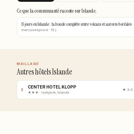
Ce que la communauté raconte
sur Islande
.
15 jours en Islande : la boucle complète entre volcans et aurores boréales
marcusexplore
· 15 j
MAILLAGE
Autres hôtels Islande
CENTER HOTEL KLOPP
1
★
3.0
★★★ · reykjavik, Islande