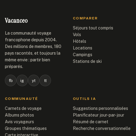
Vacanceo
COMPARER
Séjours tout compris
La communauté voyage
Vols
francophone depuis 2004.
Hôtels
Des millions de membres, 180
Locations
pays racontés, et toujours la
Campings
même envie : partir bien
Stations de ski
préparés.
fb
ig
yt
tt
COMMUNAUTÉ
OUTILS IA
Carnets de voyage
Suggestions personnalisées
Albums photos
Planificateur jour-par-jour
Avis voyageurs
Résumé de carnet
Groupes thématiques
Recherche conversationnelle
Carte interactive