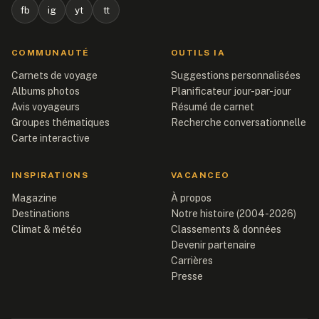
fb
ig
yt
tt
COMMUNAUTÉ
OUTILS IA
Carnets de voyage
Suggestions personnalisées
Albums photos
Planificateur jour-par-jour
Avis voyageurs
Résumé de carnet
Groupes thématiques
Recherche conversationnelle
Carte interactive
INSPIRATIONS
VACANCEO
Magazine
À propos
Destinations
Notre histoire (2004-2026)
Climat & météo
Classements & données
Devenir partenaire
Carrières
Presse