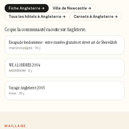
Fiche
Angleterre
→
Ville de
Newcastle
→
Tous les hôtels
à Angleterre
→
Carnets
à Angleterre
→
Ce que la communauté raconte
sur Angleterre
.
Escapade londonienne : entre musées gratuits et street art de Shoreditch
marievoyages
· 10 j
WE A LONDRES 2004
MARIEKIM
· 2 j
Voyage Angleterre 2005
Keel
· 15 j
MAILLAGE