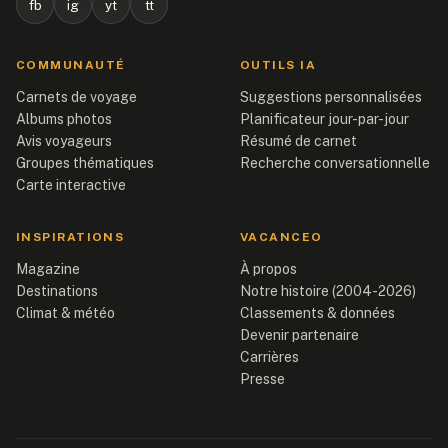
fb
ig
yt
tt
COMMUNAUTÉ
OUTILS IA
Carnets de voyage
Suggestions personnalisées
Albums photos
Planificateur jour-par-jour
Avis voyageurs
Résumé de carnet
Groupes thématiques
Recherche conversationnelle
Carte interactive
INSPIRATIONS
VACANCEO
Magazine
À propos
Destinations
Notre histoire (2004-2026)
Climat & météo
Classements & données
Devenir partenaire
Carrières
Presse