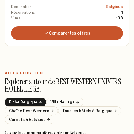
Destination
Belgique
Réservations
1
Vues
108
Comparer les offres
ALLER PLUS LOIN
Explorer autour de
BEST WESTERN UNIVERS
HOTEL LIEGE
.
Fiche
Belgique
→
Ville de
liege
→
Chaîne
Best Western
→
Tous les hôtels
à Belgique
→
Carnets
à Belgique
→
Ce que la communauté raconte
sur Belgique
.