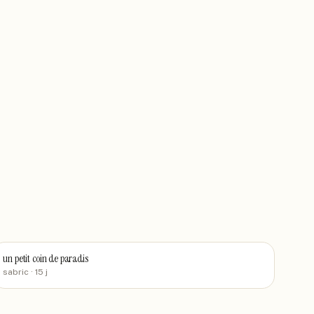
un petit coin de paradis
sabric
· 15 j