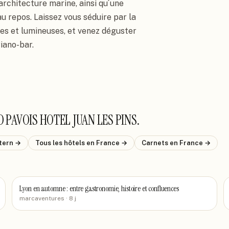
architecture marine, ainsi qu´une 
u repos. Laissez vous séduire par la 
s et lumineuses, et venez déguster 
iano-bar.
 PAVOIS HOTEL JUAN LES PINS
.
tern
→
Tous les hôtels
en France
→
Carnets
en France
→
Lyon en automne : entre gastronomie, histoire et confluences
marcaventures
· 8 j