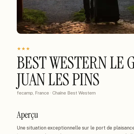
★
★
★
BEST WESTERN LE 
JUAN LES PINS
fecamp, France
· Chaîne
Best Western
Aperçu
Une situation exceptionnelle sur le port de plaisanc