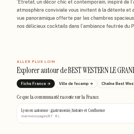
´Etretat, un décor chic et contemporain, inspiré de l´
atmosphère conviviale vous invitent à la détente et a
vue panoramique offerte par les chambres spacieuse
nos délicieux cocktails dans l´ambiance feutrée du P
ALLER PLUS LOIN
Explorer autour de
BEST WESTERN LE GRAND
Fiche
France
→
Ville de
fecamp
→
Chaîne
Best Wes
Ce que la communauté raconte
sur la France
.
Lyon en automne : gastronomie, histoire et Confluence
marinevoyages87
· 8 j