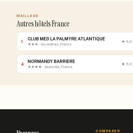
MAILLAGE
Autres hôtels France
CLUB MED LA PALMYRE ATLANTIQUE
1
★
5.0
★★★ · les mathes, France
NORMANDY BARRIERE
4
★
5.0
★★★★ · deauville, France
COMPARER