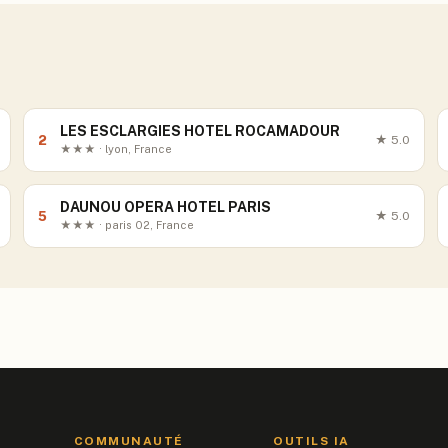
LES ESCLARGIES HOTEL ROCAMADOUR
2
★
5.0
★★★ · lyon, France
DAUNOU OPERA HOTEL PARIS
5
★
5.0
★★★ · paris 02, France
COMMUNAUTÉ
OUTILS IA