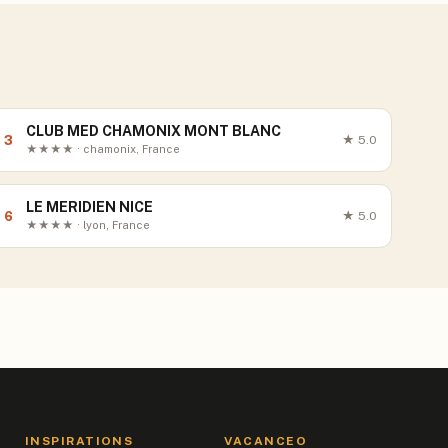
CLUB MED CHAMONIX MONT BLANC
3
★
5.0
★★★★ · chamonix, France
LE MERIDIEN NICE
6
★
5.0
★★★★ · lyon, France
INSPIRATIONS
VACANCEO