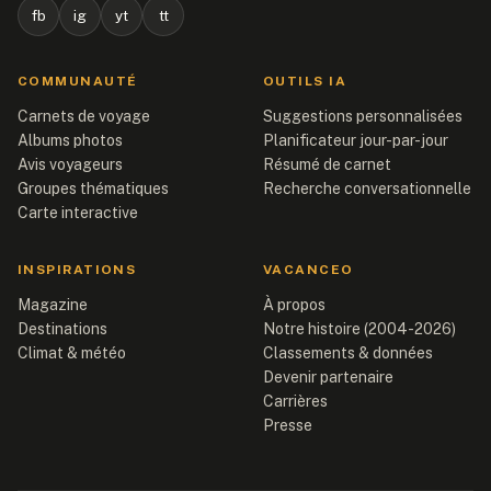
fb
ig
yt
tt
COMMUNAUTÉ
OUTILS IA
Carnets de voyage
Suggestions personnalisées
Albums photos
Planificateur jour-par-jour
Avis voyageurs
Résumé de carnet
Groupes thématiques
Recherche conversationnelle
Carte interactive
INSPIRATIONS
VACANCEO
Magazine
À propos
Destinations
Notre histoire (2004-2026)
Climat & météo
Classements & données
Devenir partenaire
Carrières
Presse