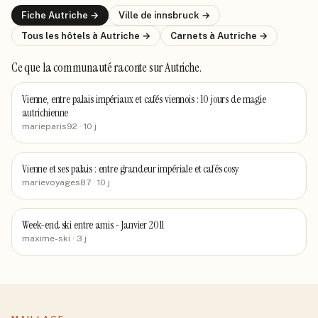
Fiche
Autriche
→
Ville de
innsbruck
→
Tous les hôtels
à Autriche
→
Carnets
à Autriche
→
Ce que la communauté raconte
sur Autriche
.
Vienne, entre palais impériaux et cafés viennois : 10 jours de magie
autrichienne
marieparis92
· 10 j
Vienne et ses palais : entre grandeur impériale et cafés cosy
marievoyages87
· 10 j
Week-end ski entre amis - Janvier 2011
maxime-ski
· 3 j