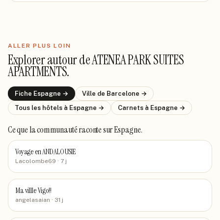
ALLER PLUS LOIN
Explorer autour de
ATENEA PARK SUITES
APARTMENTS
.
Fiche
Espagne
→
Ville de
Barcelone
→
Tous les hôtels
à Espagne
→
Carnets
à Espagne
→
Ce que la communauté raconte
sur Espagne
.
Voyage en ANDALOUSIE
Lacolombe69
· 7 j
Ma villle Vigo!!
angelasaian
· 31 j