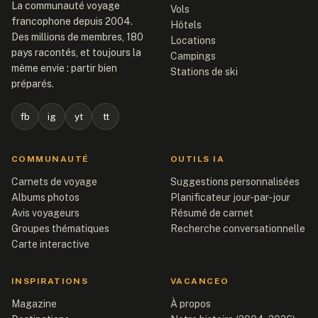
La communauté voyage
Vols
francophone depuis 2004.
Hôtels
Des millions de membres, 180
Locations
pays racontés, et toujours la
Campings
même envie : partir bien
Stations de ski
préparés.
fb
ig
yt
tt
COMMUNAUTÉ
OUTILS IA
Carnets de voyage
Suggestions personnalisées
Albums photos
Planificateur jour-par-jour
Avis voyageurs
Résumé de carnet
Groupes thématiques
Recherche conversationnelle
Carte interactive
INSPIRATIONS
VACANCEO
Magazine
À propos