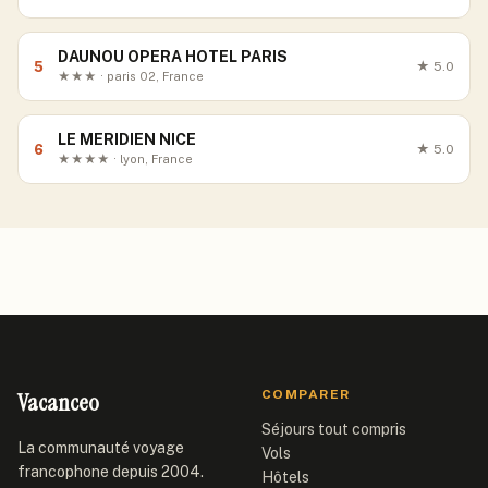
DAUNOU OPERA HOTEL PARIS
5
★
5.0
★★★ · paris 02, France
LE MERIDIEN NICE
6
★
5.0
★★★★ · lyon, France
Vacanceo
COMPARER
Séjours tout compris
La communauté voyage
Vols
francophone depuis 2004.
Hôtels