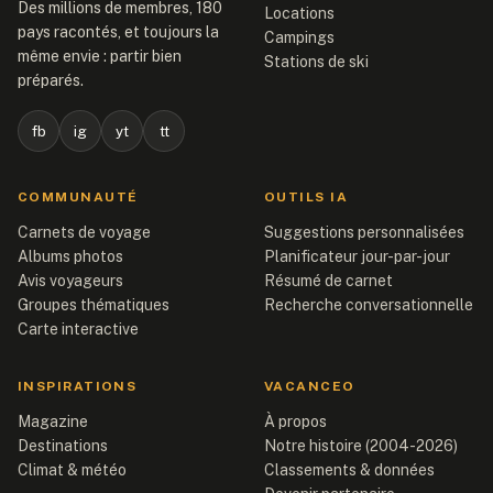
Des millions de membres, 180
Locations
pays racontés, et toujours la
Campings
même envie : partir bien
Stations de ski
préparés.
fb
ig
yt
tt
COMMUNAUTÉ
OUTILS IA
Carnets de voyage
Suggestions personnalisées
Albums photos
Planificateur jour-par-jour
Avis voyageurs
Résumé de carnet
Groupes thématiques
Recherche conversationnelle
Carte interactive
INSPIRATIONS
VACANCEO
Magazine
À propos
Destinations
Notre histoire (2004-2026)
Climat & météo
Classements & données