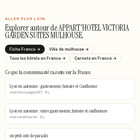
ALLER PLUS LOIN
Explorer autour de
APPART'HOTEL VICTORIA
GARDEN SUITES MULHOUSE
.
Fiche
France
→
Ville de
mulhouse
→
Tous les hôtels
en France
→
Carnets
en France
→
Ce que la communauté raconte
sur la France
.
Lyon en automne : gastronomie, histoire et Confluence
marinevoyages87
· 8 j
Lyon en automne : entre gastronomie, histoire et confluences
marcaventures
· 8 j
un petit coin de paradis