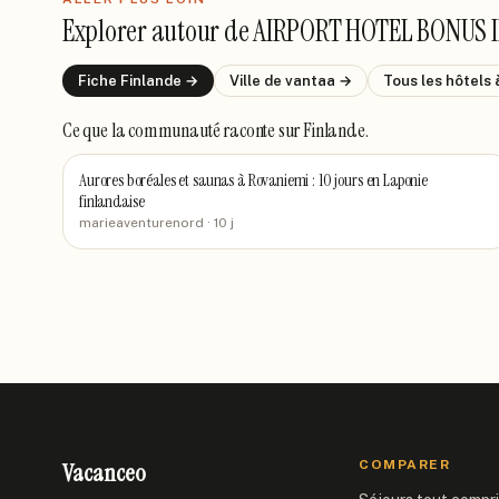
Explorer autour de
AIRPORT HOTEL BONUS I
Fiche
Finlande
→
Ville de
vantaa
→
Tous les hôtels
Ce que la communauté raconte
sur Finlande
.
Aurores boréales et saunas à Rovaniemi : 10 jours en Laponie
finlandaise
marieaventurenord
· 10 j
Vacanceo
COMPARER