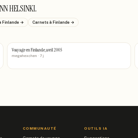
NN HELSINKI
.
à Finlande
→
Carnets
à Finlande
→
Voayage en Finlande,avril 2005
megahexchen
· 7 j
COMMUNAUTÉ
OUTILS IA