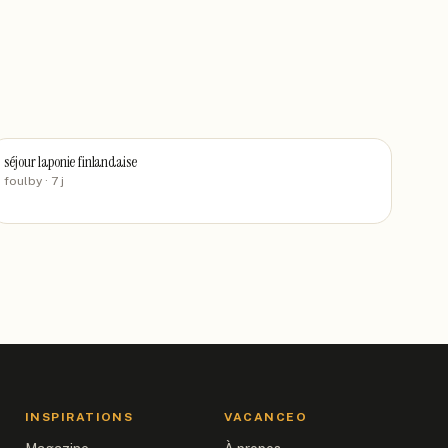
séjour laponie finlandaise
foulby
· 7 j
INSPIRATIONS
VACANCEO