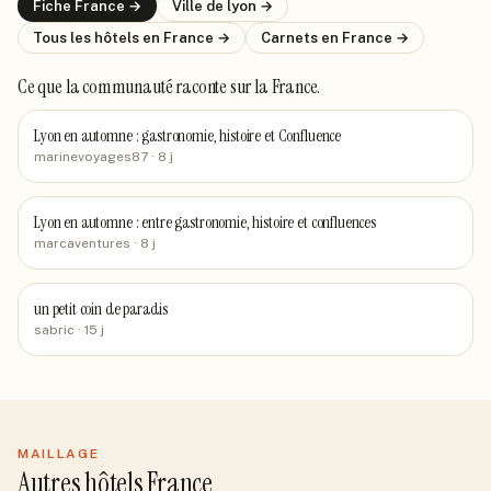
Fiche
France
→
Ville de
lyon
→
Tous les hôtels
en France
→
Carnets
en France
→
Ce que la communauté raconte
sur la France
.
Lyon en automne : gastronomie, histoire et Confluence
marinevoyages87
· 8 j
Lyon en automne : entre gastronomie, histoire et confluences
marcaventures
· 8 j
un petit coin de paradis
sabric
· 15 j
MAILLAGE
Autres hôtels France