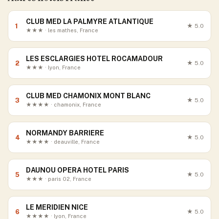
CLUB MED LA PALMYRE ATLANTIQUE
1
★
5.0
★★★ · les mathes, France
LES ESCLARGIES HOTEL ROCAMADOUR
2
★
5.0
★★★ · lyon, France
CLUB MED CHAMONIX MONT BLANC
3
★
5.0
★★★★ · chamonix, France
NORMANDY BARRIERE
4
★
5.0
★★★★ · deauville, France
DAUNOU OPERA HOTEL PARIS
5
★
5.0
★★★ · paris 02, France
LE MERIDIEN NICE
6
★
5.0
★★★★ · lyon, France