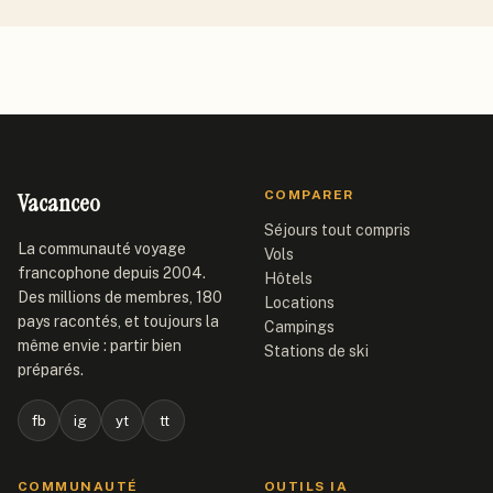
Vacanceo
COMPARER
Séjours tout compris
La communauté voyage
Vols
francophone depuis 2004.
Hôtels
Des millions de membres, 180
Locations
pays racontés, et toujours la
Campings
même envie : partir bien
Stations de ski
préparés.
fb
ig
yt
tt
COMMUNAUTÉ
OUTILS IA