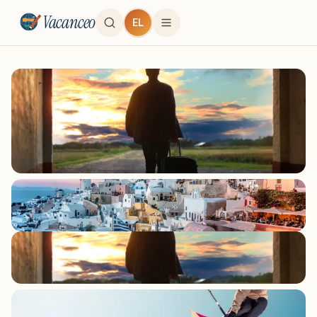
Vacanceo
EL