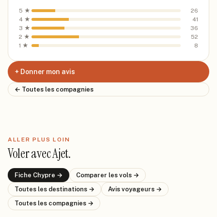
5
★
26
4
★
41
3
★
36
2
★
52
1
★
8
+ Donner mon avis
← Toutes les compagnies
ALLER PLUS LOIN
Voler avec
Ajet
.
Fiche
Chypre
→
Comparer les vols →
Toutes les destinations →
Avis voyageurs →
Toutes les compagnies →