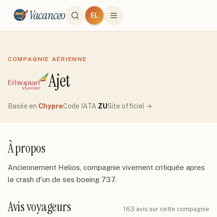
Vacanceo
EL
COMPAGNIE AÉRIENNE
Ajet
Basée en
Chypre
Code IATA
ZU
Site officiel →
À propos
Anciennement Helios, compagnie vivement critiquée apres 
le crash d'un de ses boeing 737.
Avis voyageurs
163
avis sur cette compagnie