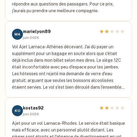
répondre aux questions des passagers. Pour ce prix,
j'aurais pu prendre une meilleure compagnie.
★
★
★
★
★
marielyon89
MA
juin 2026
Vol Ajet Larnaca-Athènes décevant. J'ai dû payer un
supplément pour un bagage en soute alors que c'était
déjà inclus dans mon billet selon mes dires. Le siège 12C
était inconfortable avec peu d'espace pour les jambes.
Les hôtesses ont rejeté ma demande de verre d'eau
gratuit, arguant que seules les boissons alcoolisées
étaient servies. Le vol s'est bien déroulé dans l'ensemble…
★
★
★
★
★
kostas92
KO
juin 2026
Ajet pour un vol Larnaca-Rhodes. Le service était basique
mais efficace, avec un personnel plutôt distant. Les
sièges sont étroits et l'absence de divertissement en vol