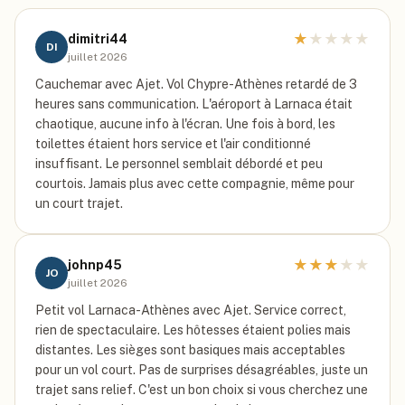
★
★
★
★
★
dimitri44
DI
juillet 2026
Cauchemar avec Ajet. Vol Chypre-Athènes retardé de 3
heures sans communication. L'aéroport à Larnaca était
chaotique, aucune info à l'écran. Une fois à bord, les
toilettes étaient hors service et l'air conditionné
insuffisant. Le personnel semblait débordé et peu
courtois. Jamais plus avec cette compagnie, même pour
un court trajet.
★
★
★
★
★
johnp45
JO
juillet 2026
Petit vol Larnaca-Athènes avec Ajet. Service correct,
rien de spectaculaire. Les hôtesses étaient polies mais
distantes. Les sièges sont basiques mais acceptables
pour un vol court. Pas de surprises désagréables, juste un
trajet sans relief. C'est un bon choix si vous cherchez une