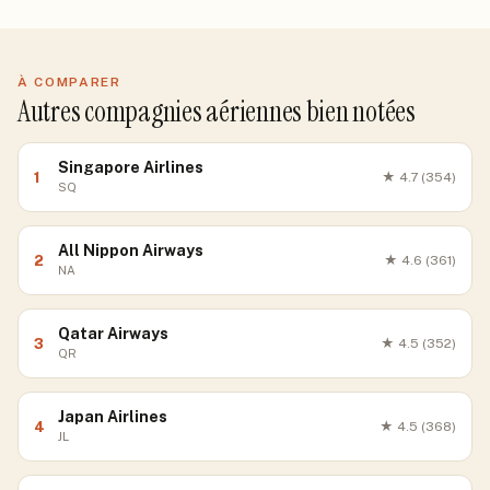
À COMPARER
Autres compagnies aériennes bien notées
Singapore Airlines
1
★
4.7
(354)
SQ
All Nippon Airways
2
★
4.6
(361)
NA
Qatar Airways
3
★
4.5
(352)
QR
Japan Airlines
4
★
4.5
(368)
JL