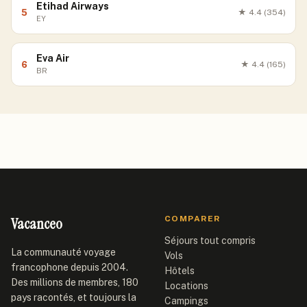
Etihad Airways
5
★
4.4
(354)
EY
Eva Air
6
★
4.4
(165)
BR
Vacanceo
COMPARER
Séjours tout compris
La communauté voyage
Vols
francophone depuis 2004.
Hôtels
Des millions de membres, 180
Locations
pays racontés, et toujours la
Campings