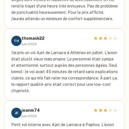
rend le trajet d'une heure très ennuyeux. Pas de problème
de ponctualité heureusement. Pour le prix affiché,
j'aurais attendu un minimum de confort supplémentaire.
★
★
★
★
★
thomask22
TH
juin 2026
J'ai pris un vol Ajet de Larnaca à Athènes en juillet. L'avion
était plutôt vieux mais propre. Le personnel était sympa
et attentionné, surtout auprès des personnes âgées. Seul
bémol : le vol avait 45 minutes de retard sans explications
claires, ce qui m'a fait rater ma correspondance. À part ça,
le rapport qualité-prix était correct pour une low-cost
chypriote.
★
★
★
★
★
jeanm74
JE
juin 2026
Petit vol interne avec Ajet de Larnaca à Paphos. L'avion