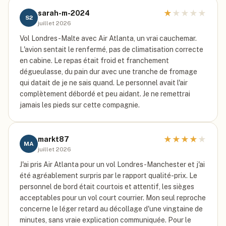
★
★
★
★
★
sarah-m-2024
S2
juillet 2026
Vol Londres-Malte avec Air Atlanta, un vrai cauchemar.
L'avion sentait le renfermé, pas de climatisation correcte
en cabine. Le repas était froid et franchement
dégueulasse, du pain dur avec une tranche de fromage
qui datait de je ne sais quand. Le personnel avait l'air
complètement débordé et peu aidant. Je ne remettrai
jamais les pieds sur cette compagnie.
★
★
★
★
★
markt87
MA
juillet 2026
J'ai pris Air Atlanta pour un vol Londres-Manchester et j'ai
été agréablement surpris par le rapport qualité-prix. Le
personnel de bord était courtois et attentif, les sièges
acceptables pour un vol court courrier. Mon seul reproche
concerne le léger retard au décollage d'une vingtaine de
minutes, sans vraie explication communiquée. Pour le