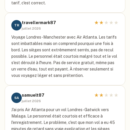
tarif, c'est correct.
★
★
★
★
★
travellermark87
TR
juillet 2026
Voyage Londres-Manchester avec Air Atlanta. Les tarifs
sont imbattables mais on comprend pourquoi une fois à
bord. Les sièges sont extrêmement serrés, pas de recul
possible. Le personnel était courtois malgré tout et le vol
s'est déroulé à l'heure. Pas de service gratuit, même pas
un verre d'eau, tout est payant. À réserver seulement si
vous voyagez léger et sans prétention.
★
★
★
★
★
samuelt87
SA
juillet 2026
J'ai pris Air Atlanta pour un vol Londres-Gatwick vers
Malaga. Le personnel était courtois et efficace à
l'enregistrement. Le problème, c'est que mon vol a eu 45
minutes de retard sans vraie explication et les sièges