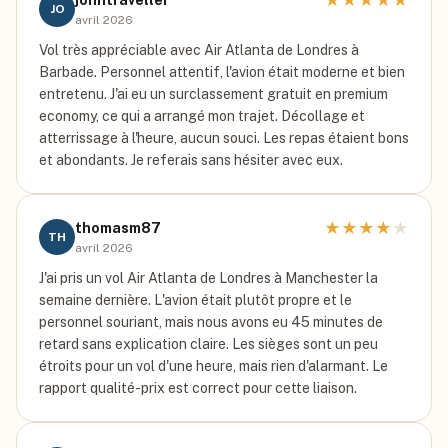
★
★
★
★
★
johntraveller
JO
avril 2026
Vol très appréciable avec Air Atlanta de Londres à
Barbade. Personnel attentif, l'avion était moderne et bien
entretenu. J'ai eu un surclassement gratuit en premium
economy, ce qui a arrangé mon trajet. Décollage et
atterrissage à l'heure, aucun souci. Les repas étaient bons
et abondants. Je referais sans hésiter avec eux.
★
★
★
★
★
thomasm87
TH
avril 2026
J'ai pris un vol Air Atlanta de Londres à Manchester la
semaine dernière. L'avion était plutôt propre et le
personnel souriant, mais nous avons eu 45 minutes de
retard sans explication claire. Les sièges sont un peu
étroits pour un vol d'une heure, mais rien d'alarmant. Le
rapport qualité-prix est correct pour cette liaison.