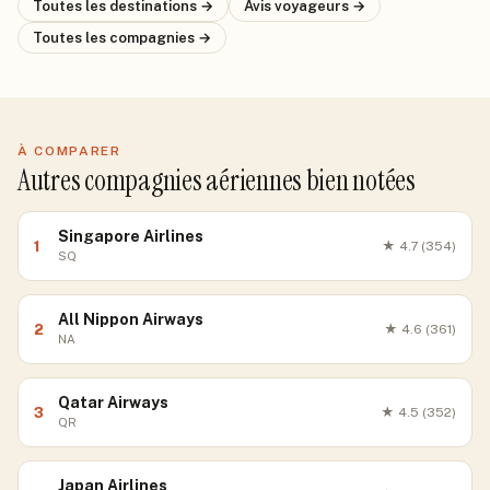
Toutes les destinations →
Avis voyageurs →
Toutes les compagnies →
À COMPARER
Autres compagnies aériennes bien notées
Singapore Airlines
1
★
4.7
(354)
SQ
All Nippon Airways
2
★
4.6
(361)
NA
Qatar Airways
3
★
4.5
(352)
QR
Japan Airlines