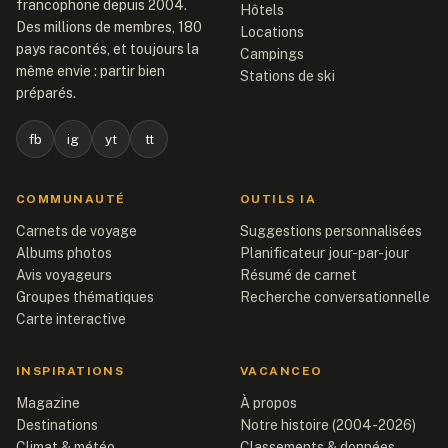
francophone depuis 2004.
Hôtels
Des millions de membres, 180
Locations
pays racontés, et toujours la
Campings
même envie : partir bien
Stations de ski
préparés.
fb
ig
yt
tt
COMMUNAUTÉ
OUTILS IA
Carnets de voyage
Suggestions personnalisées
Albums photos
Planificateur jour-par-jour
Avis voyageurs
Résumé de carnet
Groupes thématiques
Recherche conversationnelle
Carte interactive
INSPIRATIONS
VACANCEO
Magazine
À propos
Destinations
Notre histoire (2004-2026)
Climat & météo
Classements & données