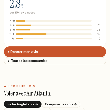
2.8
/5
sur
154
avis notés
5
★
18
4
★
31
3
★
28
2
★
62
1
★
15
+ Donner mon avis
← Toutes les compagnies
ALLER PLUS LOIN
Voler avec
Air Atlanta
.
Fiche
Angleterre
→
Comparer les vols →