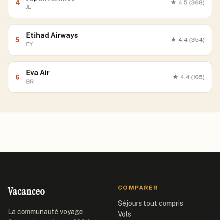
4
★
4.5
(368)
JL
Etihad Airways
5
★
4.4
(354)
EY
Eva Air
6
★
4.4
(165)
BR
Vacanceo
COMPARER
Séjours tout compris
La communauté voyage
Vols